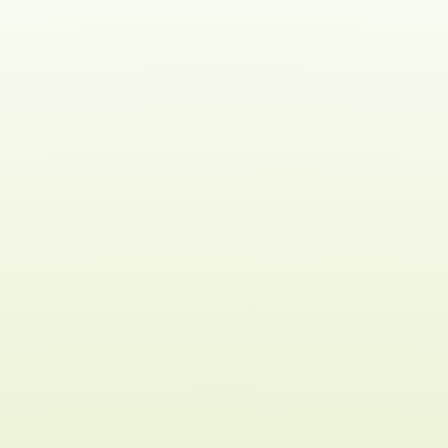
GESUNDHEITS-CHECK – SPORT PRO
GESUNDHEIT (PDF)
Mit einer Probemitgliedschaft
(Schnupperkarte) ein Kalendermonat, bzw.
bis zu vier Wochen, unverbindlich und
versichert
das TATSU-RYU-BUSHIDO kennen
lernen. Als Alternative, z.B. für
Krankenkassen, bieten wir
10er Kurskarten
an. Hier geht es direkt zu “
Mitglied werden
“
Wenn wir persönlich
online
sind, kann man
gerne den
TRB-LIVE-CHAT
für Fragen nutzen!
Lieber Teilnehmer, liebe Eltern,
wir haben Versucht über viele viele Jahren die
wichtigsten Fragen rund um die Kampfkunst und