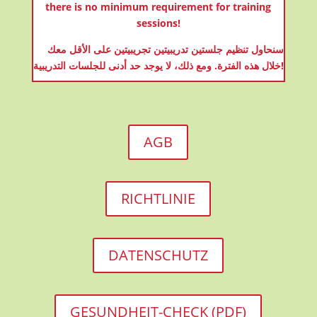
there is no minimum requirement for training
sessions!
سنحاول تنظيم جلستين تدريبيتين تجريبيتين على الأقل معك
خلال هذه الفترة. ومع ذلك، لا يوجد حد أدنى للجلسات التدريبية!
AGB
RICHTLINIE
DATENSCHUTZ
GESUNDHEIT-CHECK (PDF)