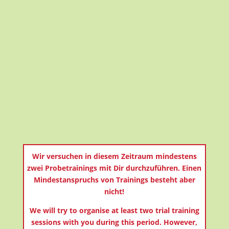
Anspruch auf mindestens 1 Probetraining -
maximal 4 Wochen nutzbar!
Ich akzeptiere die Tatsu-Ryu-Bushido Richtiline
Bei unter 18-jährige Einwilligung
Erziehungsberechtige(r)
Hinweis Bild- und Videoaufnahme zur Kenntnis
genommen
Antrag absenden
=
13 + 14
Wir versuchen in diesem Zeitraum mindestens
zwei Probetrainings mit Dir durchzuführen. Einen
Mindestanspruchs von Trainings besteht aber
nicht!
We will try to organise at least two trial training
sessions with you during this period. However,