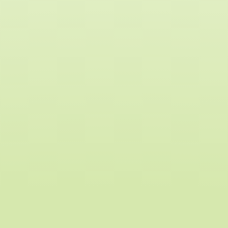
4 Wochen (bis Auswahl Probemonat letzter Tag)
testen. Bitte hier vorab klären, bzw. im Feld
Anmerkung ergänzen.
Unser Trainerteam organisieren die ein bis zwei
Probetrainings für die Interessenten. Darüber
hinaus kann man in dem gewählen Zeitraum in
den jeweiligen Gruppen mittrainieren und
schauen, ob es einem gefällt!
Wir empfehlen jedoch möglichst zu Monatsbeginn
zu starten. Das Gute daran ist, dass man für diesen
Zeitraum auch ohne
Mitgliedschaft
versichert ist.
Unsere zertifizierten und geprüften Trainer stehen
für Fragen jederzeit vor Ort zur Verfügung und
finden auch eine individuelle Testzeit, wenn Sie
später einsteigen möchten.
Um einen mögichst störungsfreien
Trainingsbetrieb bei den Kindern zu gewährleiste,