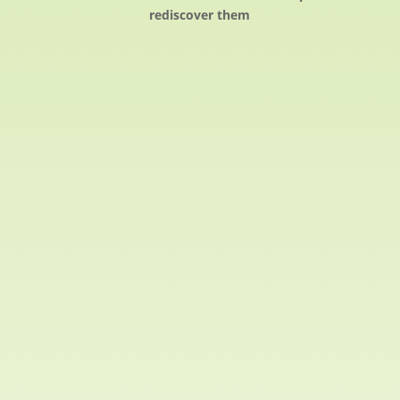
rediscover them
1. Probemitglied
Bis zu 4 Wochen kostenfreie und versicherte
Probemitgliedschaft abschließen - 5-99 Jahre
Jetzt abschließen >>>
2. Termin buchen
Zu einzelnen Training (kein Login erforderlich) vorab für
die Organisation anmelden
Suchen & Registrieren >>>