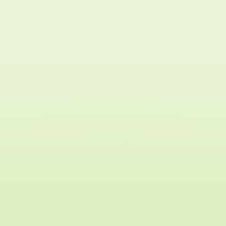
Mitgliedschaft hier zusammenzuführen. Wir würden
uns freuen, wenn ihr zuvor diese durchlesen würdet
und nur noch spezielle Fragen an unsere Trainer
richtet. Dies Entlastet uns ennorm, wenn wir nicht
jedem Elternteil grundlegende Fragen die hier
beantwortet werden, nochmals erklärt. Der Fokus
sollte auf dem Training sein (:
Unsere Tatsu-Ryu-Bushido Vereine und Tatsu-Ryu-
Bushido Online bieten jedem Interessenten die
Möglichkeit, unverbindlich und ohne Kosten,
innerhalb eines Kalendermonats, bzw. bis zu vier
Wochen, die Kursangebote, egal ob Präsenz-, Online-
und Hybridtrainings des Tatsu-Ryu-Bushido so oft
wie möglich auszuprobieren.
Bitte beachten: Die Probemitgliedschaft
(Schnupperkarte) ist generell nur im selben
Kalendermonat möglich! In Ausnahme kann auch
innerhalb eines Monats starten und dann hier bis zu