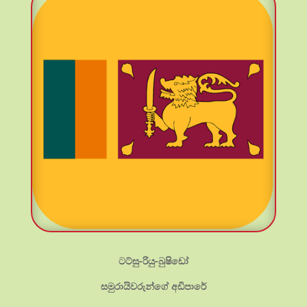
ටට්සු-රියු-බුෂිඩෝ
සමුරායිවරුන්ගේ අඩිපාරේ