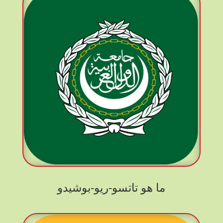
ما هو تاتسو-ريو-بوشيدو