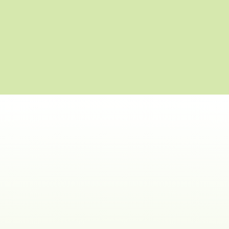
TATSU-RYU-BUSHIDO.com
|
Service
|
Mitgliedschaft
|
Mitgliedsbeiträge
Kostenfreie Probestunde &
Probemitgliedschaft
STIMMEN
|
REZENSIONEN
|
10er-KARTE
|
NEWSLETTER
|
KINDER- UND JUGENDSCHUTZ