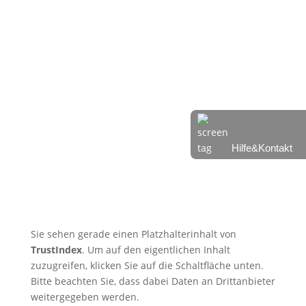
weist
🇩🇪 Tatsu-Ryu-Bushido
begeistert Kinder der
Ferienbetreuung
🇩🇪 11 Trainingsangebote von
dienstags bis samstags im
August
🇩🇪 🇱🇰 Zweiter Dojo in Ja-Ela in
neuem Glanz nach Neueröffnung
Hilfe&Kontakt
🇩🇪 Erfolgreicher Abschluss des
Kendo-Sommer
Sie sehen gerade einen Platzhalterinhalt von
TrustIndex
. Um auf den eigentlichen Inhalt
zuzugreifen, klicken Sie auf die Schaltfläche unten.
Bitte beachten Sie, dass dabei Daten an Drittanbieter
weitergegeben werden.