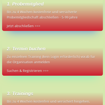
1. Probemitglied
Bis zu 4 Wochen kostenfreie und versicherte
Probemitgliedschaft abschließen - 5-99 Jahre
Jetzt abschließen >>>
2. Termin buchen
Zu einzelnen Training (kein Login erforderlich) vorab für
die Organisation anmelden
Suchen & Registrieren >>>
3. Trainings
Bis zu 4 Wochen kostenfrei und versichert hingehen,