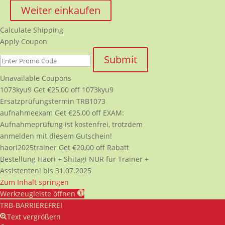
Weiter einkaufen
Calculate Shipping
Apply Coupon
Submit
Unavailable Coupons
1073kyu9
Get
€
25,00
off
1073kyu9
Ersatzprüfungstermin TRB1073
aufnahmeexam
Get
€
25,00
off
EXAM:
Aufnahmeprüfung ist kostenfrei, trotzdem
anmelden mit diesem Gutschein!
haori2025trainer
Get
€
20,00
off
Rabatt
Bestellung Haori + Shitagi NUR für Trainer +
Assistenten! bis 31.07.2025
Zum Inhalt springen
Werkzeugleiste öffnen
TRB-BARRIEREFREI
Text vergrößern