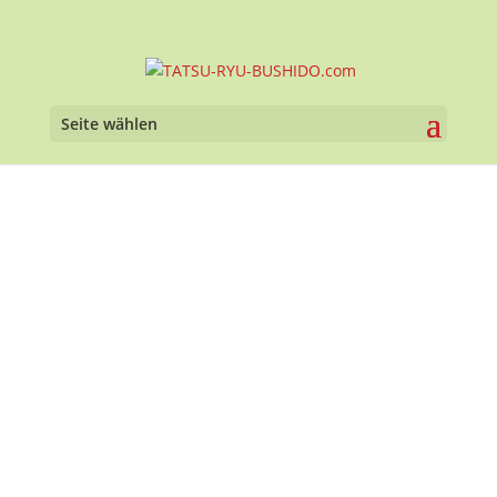
Seite wählen
Tatsu-Ryu-Bushido
ONLINESHOP
Warenkorb
TATSU-RYU-BUSHIDO.com