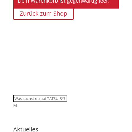
Dein Warenkorb ist gegenwärtig leer.
Zurück zum Shop
Hinweis: Die Bereiche “
Termine
“, “
Lernplattform
”
und „
Kategorien
, sind außerhalb des bekannten
Tatsu-Ryu-Bushido DIVI Design.
M
Aktuelles