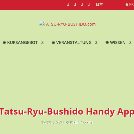
日本
❀ P
❀ KURSANGEBOT
❀ VERANSTALTUNG
❀ WISSEN
Tatsu-Ryu-Bushido Handy Ap
TATSU-RYU-BUSHIDO.com