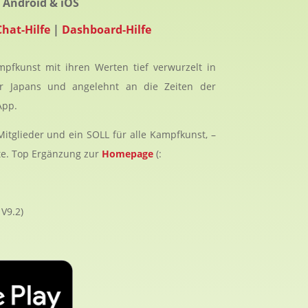
Android & iOS
Chat-Hilfe
|
Dashboard-Hilfe
pfkunst mit ihren Werten tief verwurzelt in
tur Japans und angelehnt an die Zeiten der
App.
Mitglieder und ein SOLL für alle Kampfkunst, –
rte. Top Ergänzung zur
Homepage
(:
V9.2)