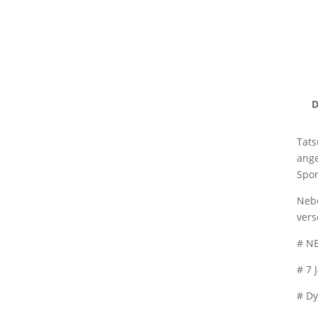
www.tatsu-ryu-bushido.com
D
Tats
ange
Spor
Nebe
vers
# NE
# 7 
# Dy