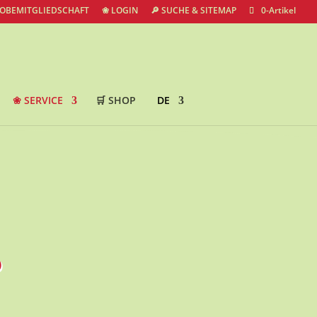
ROBEMITGLIEDSCHAFT
❀ LOGIN
🔎 SUCHE & SITEMAP
0-Artikel
❀ SERVICE
🛒 SHOP
DE
p