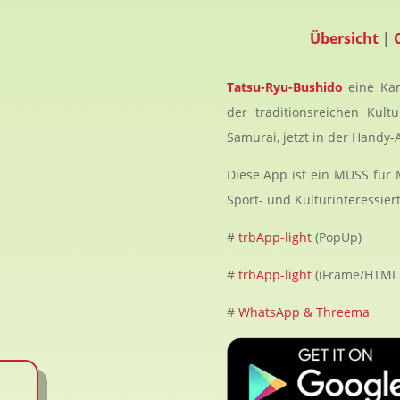
Übersicht
|
Tatsu-Ryu-Bushido
eine Kam
der traditionsreichen Kul
Samurai, jetzt in der Handy-
Diese App ist ein MUSS für 
Sport- und Kulturinteressie
#
trbApp-light
(PopUp)
#
trbApp-light
(iFrame/HTML 
#
WhatsApp & Threema