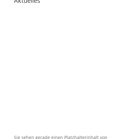
Aktuelles
🇩🇪 Tatsu-Ryu-Bushido
begeistert Kinder der
Ferienbetreuung
🇩🇪 11 Trainingsangebote von
dienstags bis samstags im
August
🇩🇪 🇱🇰 Zweiter Dojo in Ja-Ela in
neuem Glanz nach Neueröffnung
🇩🇪 Erfolgreicher Abschluss des
Kendo-Sommer
🇩🇪 DOSB-Qualität und
Verantwortung in der
Kampfkunst
Sie sehen gerade einen Platzhalterinhalt von