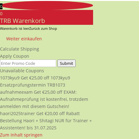
0
0
TRB Warenkorb
Warenkorb ist leer
Zurück zum Shop
Weiter einkaufen
Calculate Shipping
Apply Coupon
Submit
Unavailable Coupons
1073kyu9
Get
€
25,00
off
1073kyu9
Ersatzprüfungstermin TRB1073
aufnahmeexam
Get
€
25,00
off
EXAM:
Aufnahmeprüfung ist kostenfrei, trotzdem
anmelden mit diesem Gutschein!
haori2025trainer
Get
€
20,00
off
Rabatt
Bestellung Haori + Shitagi NUR für Trainer +
Assistenten! bis 31.07.2025
Zum Inhalt springen