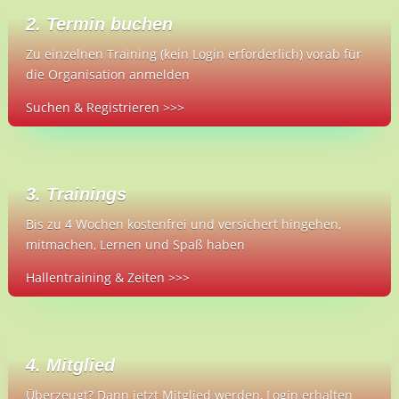
2. Termin buchen
Zu einzelnen Training (kein Login erforderlich) vorab für
die Organisation anmelden
Suchen & Registrieren >>>
3. Trainings
Bis zu 4 Wochen kostenfrei und versichert hingehen,
mitmachen, Lernen und Spaß haben
Hallentraining & Zeiten >>>
4. Mitglied
Überzeugt? Dann jetzt Mitglied werden, Login erhalten