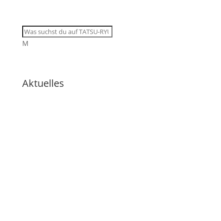
M
Aktuelles
🇩🇪 Drei Krieger, eine Wiese:
Wenn Eigeninitiative den Weg
weist
🇩🇪 Tatsu-Ryu-Bushido
begeistert Kinder der
Ferienbetreuung
🇩🇪 11 Trainingsangebote von
dienstags bis samstags im
August