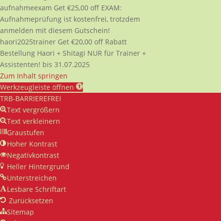
aufnahmeexam
Get
€
25,00
off
EXAM:
Aufnahmeprüfung ist kostenfrei, trotzdem
anmelden mit diesem Gutschein!
haori2025trainer
Get
€
20,00
off
Rabatt
Bestellung Haori + Shitagi NUR für Trainer +
Assistenten! bis 31.07.2025
Zum Inhalt springen
Werkzeugleiste öffnen
TRB-BARRIEREFREI
Text vergrößern
Text verkleinern
Graustufen
Hoher Kontrast
Negativkontrast
Heller Hintergrund
Unterstreichen
Lesbare Schriftart
Zurücksetzen
Sitemap