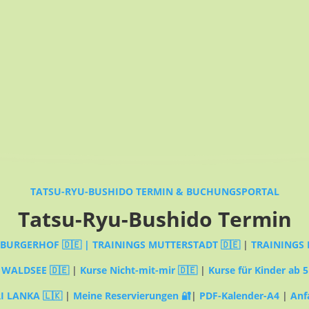
TATSU-RYU-BUSHIDO TERMIN & BUCHUNGSPORTAL
Tatsu-Ryu-Bushido Termin
MBURGERHOF 🇩🇪 |
TRAININGS MUTTERSTADT 🇩🇪
|
TRAININGS 
 WALDSEE 🇩🇪
|
Kurse Nicht-mit-mir 🇩🇪
|
Kurse für Kinder ab 5
I LANKA 🇱🇰
|
Meine Reservierungen 🔐
|
PDF-Kalender-A4
|
Anf