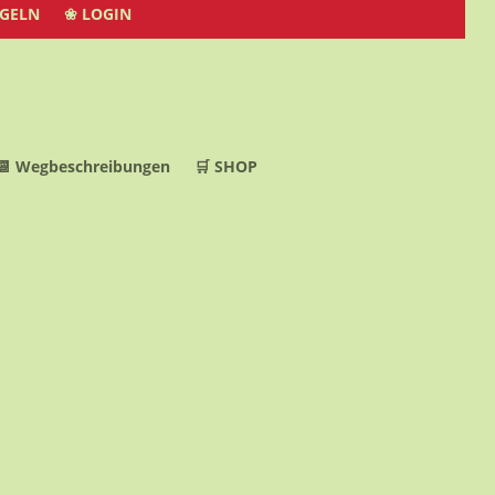
EGELN
❀ LOGIN
📆 Wegbeschreibungen
🛒 SHOP