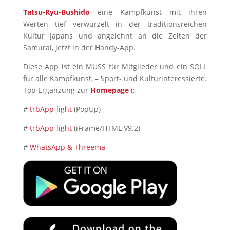
Tatsu-Ryu-Bushido
eine Kampfkunst mit ihren
Werten tief verwurzelt in der traditionsreichen
Kultur Japans und angelehnt an die Zeiten der
Samurai, jetzt in der Handy-App.
Diese App ist ein MUSS für Mitglieder und ein SOLL
für alle Kampfkunst, – Sport- und Kulturinteressierte.
Top Ergänzung zur
Homepage
(:
#
trbApp-light
(PopUp)
#
trbApp-light
(iFrame/HTML V9.2)
#
WhatsApp & Threema