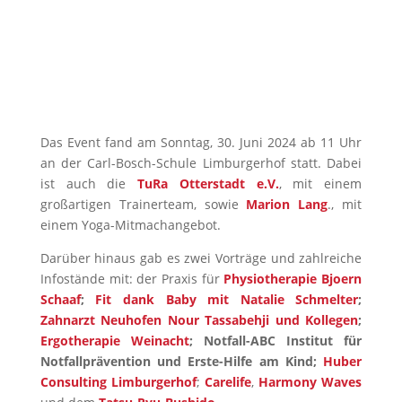
2024. fitdankbaby – dein Weg, zusammen mit
deinem Kind fit und aktiv zu bleiben! Natalie...
Weiterlesen
Das Event fand am Sonntag, 30. Juni 2024 ab 11 Uhr
an der Carl-Bosch-Schule Limburgerhof statt. Dabei
ist auch die
TuRa Otterstadt e.V.
, mit einem
großartigen Trainerteam, sowie
Marion Lang
., mit
einem Yoga-Mitmachangebot.
Darüber hinaus gab es zwei Vorträge und zahlreiche
Infostände mit: der Praxis für
Physiotherapie Bjoern
Schaaf
;
Fit dank Baby mit Natalie Schmelter
;
Zahnarzt Neuhofen Nour Tassabehji und Kollegen
;
Ergotherapie Weinacht
; Notfall-ABC Institut für
Notfallprävention und Erste-Hilfe am Kind;
Huber
Consulting Limburgerhof
;
Carelife
,
Harmony Waves