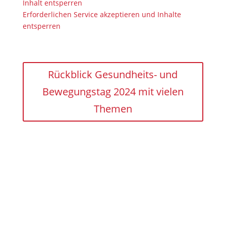
Inhalt entsperren
Erforderlichen Service akzeptieren und Inhalte
entsperren
Rückblick Gesundheits- und
Bewegungstag 2024 mit vielen
Themen
Tatsu-Ryu-Bushido für alle
Altersklassen
www.tatsu-ryu-bushido.com