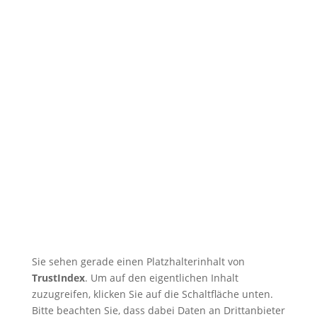
Wenn Eigeninitiative den Weg
weist
🇩🇪 Tatsu-Ryu-Bushido
begeistert Kinder der
Ferienbetreuung
🇩🇪 11 Trainingsangebote von
dienstags bis samstags im
August
🇩🇪 🇱🇰 Zweiter Dojo in Ja-Ela in
neuem Glanz nach Neueröffnung
🇩🇪 Erfolgreicher Abschluss des
Kendo-Sommer
Sie sehen gerade einen Platzhalterinhalt von
TrustIndex
. Um auf den eigentlichen Inhalt
zuzugreifen, klicken Sie auf die Schaltfläche unten.
Bitte beachten Sie, dass dabei Daten an Drittanbieter