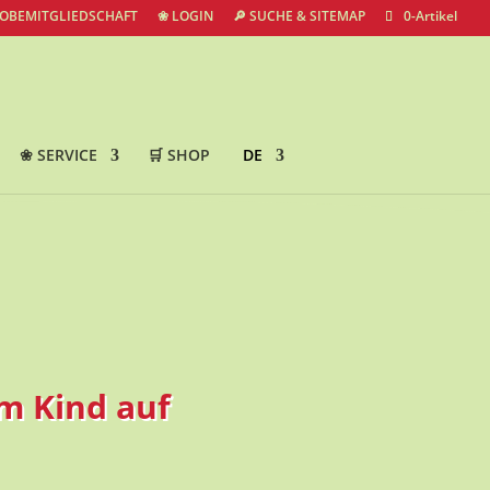
ROBEMITGLIEDSCHAFT
❀ LOGIN
🔎 SUCHE & SITEMAP
0-Artikel
❀ SERVICE
🛒 SHOP
DE
am Kind auf