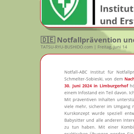
🇩🇪 Notfallprävention un
TATSU-RYU-BUSHIDO.com | Freitag, Juni 14
Notfall-ABC Institut für Notfal
Schmelter-Sobieski, von dem
Nach
30. Juni 2024 in Limburgerhof
h
einem Infostand ein Teil davon. Ic
Mit präventiven Inhalten unterst
viele mehr, sicherer im Umgang m
Kurskonzept wurde speziell entwi
Babysitter und alle anderen Inter
zu tun haben. Mit einer Kombi
praktischen Übungen werden Sie d