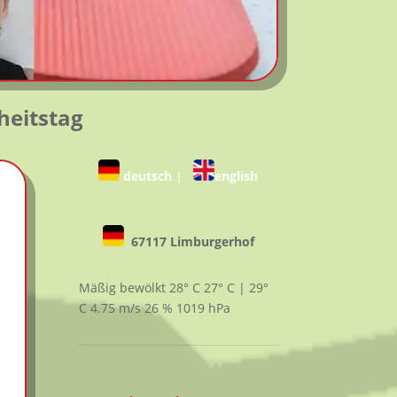
heitstag
deutsch
|
english
67117 Limburgerhof
Mäßig bewölkt
28° C
27° C | 29°
C
4.75
m/s
26
%
1019
hPa