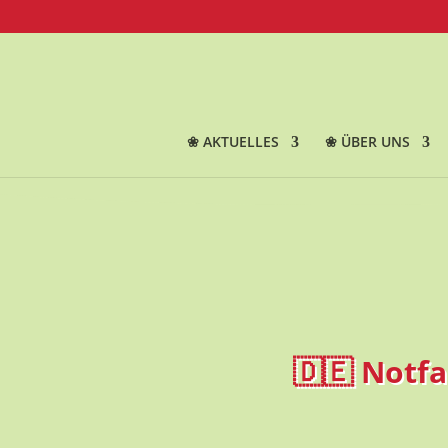
❀ AKTUELLES
❀ ÜBER UNS
🇩🇪 Notfa