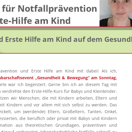
d Erste Hilfe am Kind auf dem Gesund
lprävention und Erste Hilfe am Kind mit dabei! Als ich,
barschaftsevent „Gesundheit & Bewegung“ am Sonntag,
örte war ich begeistert. Gerne bin ich an diesem Tag mit
h verdrehte den Erste-Hilfe-Kurs für Babys und Kleinkinder.
ützen wir Menschen, die mit Kindern arbeiten, Eltern und
it Kindern und vor allem mit sich selbst zu werden. Das
ckelt, um (werdende) Eltern, Großeltern, Tanten, Onkel,
essierten, die beruflich oder privat mit Babys und Kindern
nation aus theoretischen Grundlagen, präventiven und
arauf vorbereitet, lebensbedrohliche Notfälle schnell zu