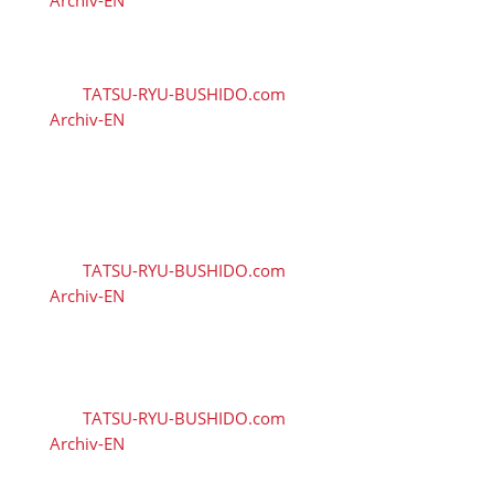
Archiv-EN
| 0 Kommentieren
🇬🇧 DOSB Quality and
Responsibility in Martial Arts
von
TATSU-RYU-BUSHIDO.com
|
3. August 2026
|
Archiv-EN
| 0 Kommentieren
🇬🇧 TRB Benefits from AI
Expertise — Christian
Wiederander, AI Manager
(IHK)
von
TATSU-RYU-BUSHIDO.com
|
28. Juli 2026
|
Archiv-EN
| 0 Kommentieren
🇬🇧 Christian Grünert
reaches the next level with
his 6th Kyu (green)
von
TATSU-RYU-BUSHIDO.com
|
13. Juli 2026
|
Archiv-EN
| 0 Kommentieren
🇬🇧 Demonstration Sessions