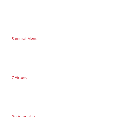
Samurai Menu
7 Virtues
Gorin-no-sho