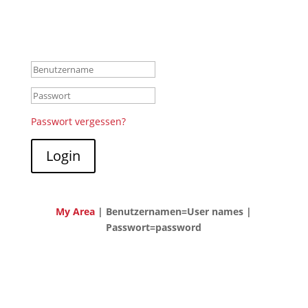
Members & participant login
Passwort vergessen?
Login
My Area
| Benutzernamen=User names |
Passwort=password
🇬🇧 Survey on the design of
the new website via the
mobile app