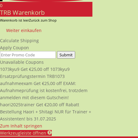
0
TRB Warenkorb
Warenkorb ist leer
Zurück zum Shop
Weiter einkaufen
Calculate Shipping
Apply Coupon
Submit
Unavailable Coupons
1073kyu9
Get
€
25,00
off
1073kyu9
Ersatzprüfungstermin TRB1073
aufnahmeexam
Get
€
25,00
off
EXAM:
Aufnahmeprüfung ist kostenfrei, trotzdem
anmelden mit diesem Gutschein!
haori2025trainer
Get
€
20,00
off
Rabatt
Bestellung Haori + Shitagi NUR für Trainer +
Assistenten! bis 31.07.2025
Zum Inhalt springen
Werkzeugleiste öffnen