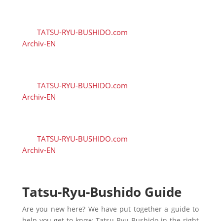
– Three New D Licenses in
Limburgerhof
von
TATSU-RYU-BUSHIDO.com
|
13. Juli 2026
|
Archiv-EN
| 0 Kommentieren
🇬🇧 Posture and Healthy
Exercise in Workplace Sport
von
TATSU-RYU-BUSHIDO.com
|
13. Juli 2026
|
Archiv-EN
| 0 Kommentieren
🇬🇧 Outdoor-Training with
Thorsten in Friedelsheim
von
TATSU-RYU-BUSHIDO.com
|
13. Juli 2026
|
Archiv-EN
| 0 Kommentieren
Tatsu-Ryu-Bushido Guide
Are you new here? We have put together a guide to
help you get to know Tatsu-Ryu-Bushido in the right