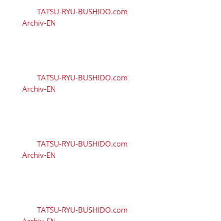
von
TATSU-RYU-BUSHIDO.com
|
9. August 2026
|
Archiv-EN
| 0 Kommentieren
🇬🇧 Tatsu-Ryu-Bushido
captivates children at the
holiday care centre
von
TATSU-RYU-BUSHIDO.com
|
8. August 2026
|
Archiv-EN
| 0 Kommentieren
🇬🇧 11 training sessions
from Tuesdays to Saturdays
in August
von
TATSU-RYU-BUSHIDO.com
|
5. August 2026
|
Archiv-EN
| 0 Kommentieren
🇬🇧 🇱🇰 Second Dojo in Ja-
Ela Shines in New Splendor
Following Reopening
von
TATSU-RYU-BUSHIDO.com
|
3. August 2026
|