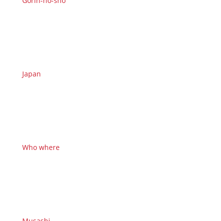
Gorin-no-sho
Japan
Who where
Musashi