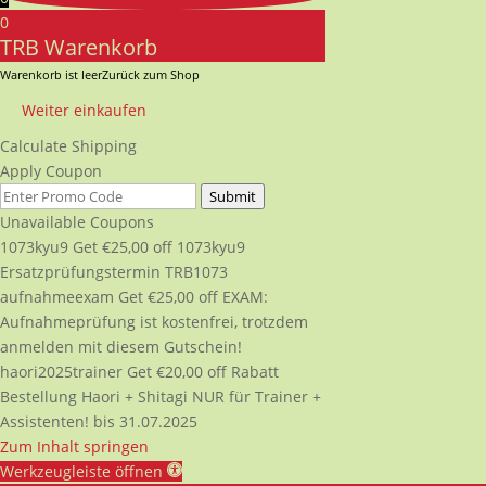
0
TRB Warenkorb
Warenkorb ist leer
Zurück zum Shop
Weiter einkaufen
Calculate Shipping
Apply Coupon
Submit
Unavailable Coupons
1073kyu9
Get
€
25,00
off
1073kyu9
Ersatzprüfungstermin TRB1073
aufnahmeexam
Get
€
25,00
off
EXAM:
Aufnahmeprüfung ist kostenfrei, trotzdem
anmelden mit diesem Gutschein!
haori2025trainer
Get
€
20,00
off
Rabatt
Bestellung Haori + Shitagi NUR für Trainer +
Assistenten! bis 31.07.2025
Zum Inhalt springen
Werkzeugleiste öffnen