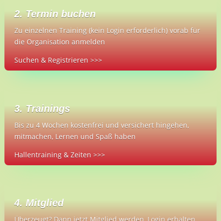
2. Termin buchen
Zu einzelnen Training (kein Login erforderlich) vorab für
die Organisation anmelden
Suchen & Registrieren >>>
3. Trainings
Bis zu 4 Wochen kostenfrei und versichert hingehen,
mitmachen, Lernen und Spaß haben
Hallentraining & Zeiten >>>
4. Mitglied
Überzeugt? Dann jetzt Mitglied werden, Login erhalten