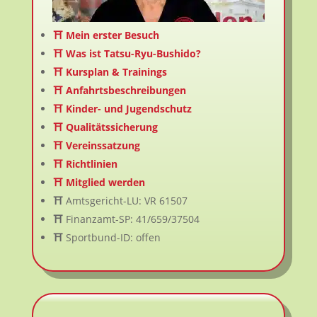
8. August 2026
@ 12:00
- 14:30
beim
– – –
durch 🇩🇪
⛩️ Mein erster Besuch
Tatsu-Ryu-Bushido Rheinland-Pfalz e.V.
|
DOJO-TRB-
⛩️ Was ist Tatsu-Ryu-Bushido?
Friedelsheim 🇩🇪
⛩️ Kursplan & Trainings
⛩️ Anfahrtsbeschreibungen
⛩️ Kinder- und Jugendschutz
⛩️ Qualitätssicherung
⛩️ Vereinssatzung
⛩️ Richtlinien
⛩️ Mitglied werden
⛩️
Amtsgericht-LU: VR 61507
⛩️
Finanzamt-SP: 41/659/37504
⛩️
Sportbund-ID: offen
🇩🇪 Tatsu-Ryu-Bushido für
Jugendliche/Erwachsene/Jungsenioren –
Mutterstadt