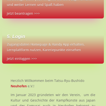
und weiter Lernen und Spaß haben
Jetzt beantragen >>>
5. Login
Zugangsdaten Homepage & Handy App erhalten,
Lernplattform nutzen, Kareriepunkte einsehen
Jetzt einloggen >>>
Herzlich Willkommen beim Tatsu-Ryu-Bushido
Neuhofen
e.V.!
Im Januar 2023 gründeten wir den Verein, um die
Kultur und Geschichte der Kampfkünste aus Japan
und der Samurai auch in Neuhofen bekannt zu