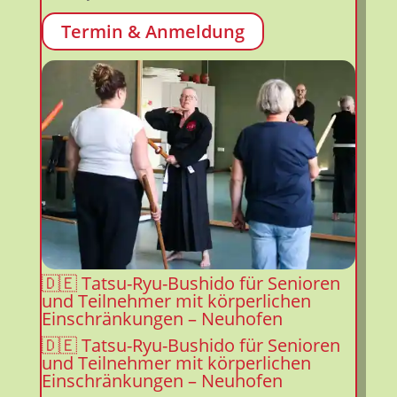
Termin & Anmeldung
🇩🇪 Tatsu-Ryu-Bushido für Kinder 5-9
Jahren – KIDS1 – in Limburgerhof – Kein
Probetraining!
🇩🇪 Tatsu-Ryu-Bushido für Kinder 5-9
Jahren – KIDS1 – in Limburgerhof – Kein
Probetraining!
12. August 2026
@ 17:30
- 18:25
beim
🇩🇪 Carl-
Bosch-Gymnastikhalle-Limburgerhof
durch 🇩🇪
Tatsu-Ryu-Bushido Limburgerhof e.V.
|
Angebote-
Kinder
,
DOJO-TRB-Limburgerhof 🇩🇪
,
TRB-Indoor
(Hallentraining)
🇩🇪 Tatsu-Ryu-Bushido für Senioren
und Teilnehmer mit körperlichen
Einschränkungen – Neuhofen
🇩🇪 Tatsu-Ryu-Bushido für Senioren
und Teilnehmer mit körperlichen
Einschränkungen – Neuhofen