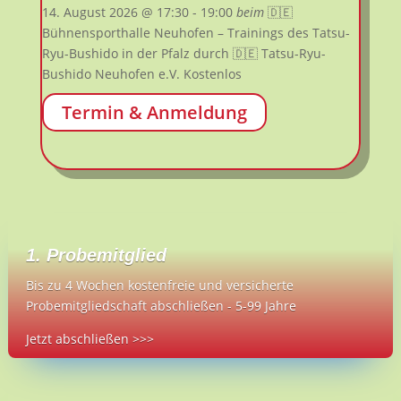
14. August 2026
@ 17:30
- 19:00
beim
🇩🇪
Bühnensporthalle Neuhofen – Trainings des Tatsu-
Ryu-Bushido in der Pfalz
durch 🇩🇪 Tatsu-Ryu-
Bushido Neuhofen e.V.
Kostenlos
Termin & Anmeldung
🇩🇪 Tatsu-Ryu-Bushido für Kinder 10-13
Jahren – KIDS2 – in Limburgerhof + Kids
weiß-grün
🇩🇪 Tatsu-Ryu-Bushido für Kinder 10-13
Jahren – KIDS2 – in Limburgerhof + Kids
weiß-grün
12. August 2026
@ 18:30
- 19:25
beim
🇩🇪 Carl-
1. Probemitglied
Bosch-Gymnastikhalle-Limburgerhof
durch 🇩🇪
Bis zu 4 Wochen kostenfreie und versicherte
Tatsu-Ryu-Bushido Limburgerhof e.V.
|
Probemitgliedschaft abschließen - 5-99 Jahre
2Schnupperstunde
,
Angebote-Kinder
,
DOJO-TRB-
Limburgerhof 🇩🇪
,
TRB-Indoor (Hallentraining)
Jetzt abschließen >>>