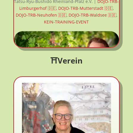
Tatsu-Ryu-Bushido Rheinland-Pfalz e.V.
|
DOJO-TRB-
Limburgerhof 🇩🇪
,
DOJO-TRB-Mutterstadt 🇩🇪
,
DOJO-TRB-Neuhofen 🇩🇪
,
DOJO-TRB-Waldsee 🇩🇪
,
KEIN-TRAINING-EVENT
⛩️
Verein
🇩🇪 Ferienangebot Training mit Sensei
Thorsten in Friedelheim – samstags
🇩🇪 Ferienangebot Training mit Sensei
Thorsten in Friedelheim – samstags