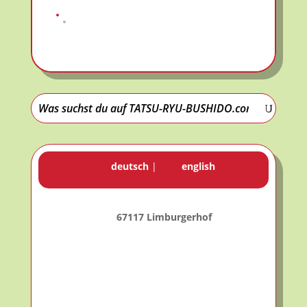
deutsch
|
english
67117 Limburgerhof
22° C
21° C | 23° C
Klarer Himmel