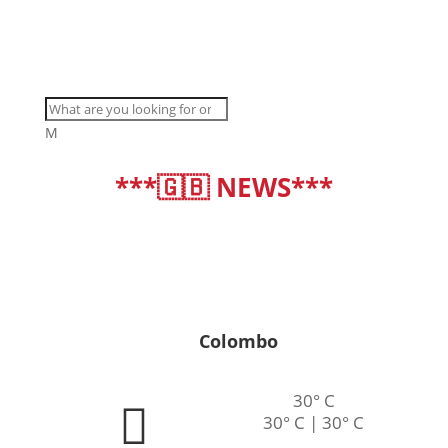
M
***🇬🇧 NEWS***
deutsch
|
english
Colombo
30° C
30° C | 30° C