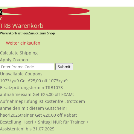
0
0
TRB Warenkorb
Warenkorb ist leer
Zurück zum Shop
Weiter einkaufen
Calculate Shipping
Apply Coupon
Submit
Unavailable Coupons
1073kyu9
Get
€
25,00
off
1073kyu9
Ersatzprüfungstermin TRB1073
aufnahmeexam
Get
€
25,00
off
EXAM:
Aufnahmeprüfung ist kostenfrei, trotzdem
anmelden mit diesem Gutschein!
haori2025trainer
Get
€
20,00
off
Rabatt
Bestellung Haori + Shitagi NUR für Trainer +
Assistenten! bis 31.07.2025