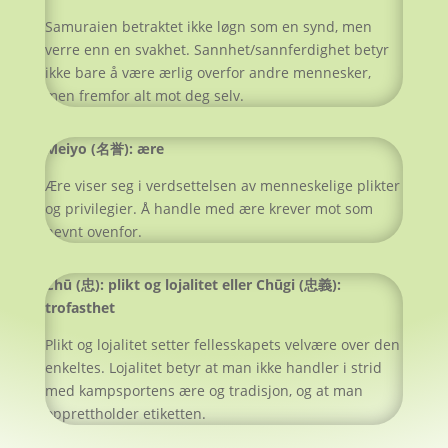
Samuraien betraktet ikke løgn som en synd, men
verre enn en svakhet. Sannhet/sannferdighet betyr
ikke bare å være ærlig overfor andre mennesker,
men fremfor alt mot deg selv.
Meiyo (名誉): ære
Ære viser seg i verdsettelsen av menneskelige plikter
og privilegier. Å handle med ære krever mot som
nevnt ovenfor.
Chū (忠): plikt og lojalitet eller Chūgi (忠義):
trofasthet
Plikt og lojalitet setter fellesskapets velvære over den
enkeltes. Lojalitet betyr at man ikke handler i strid
med kampsportens ære og tradisjon, og at man
opprettholder etiketten.