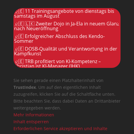
🇩🇪 11 Trainingsangebote von dienstags bis
samstags im August
🇩🇪 🇱🇰 Zweiter Dojo in Ja-Ela in neuem Glanz
nach Neueröffnung
🇩🇪 Erfolgreicher Abschluss des Kendo-
Sommer
🇩🇪 DOSB-Qualität und Verantwortung in der
Kampfkunst
🇩🇪 TRB profitiert von KI-Kompetenz –
Christian ist KI-Manager (IHK)
Sie sehen gerade einen Platzhalterinhalt von
TrustIndex
. Um auf den eigentlichen Inhalt
zuzugreifen, klicken Sie auf die Schaltfläche unten.
Bitte beachten Sie, dass dabei Daten an Drittanbieter
weitergegeben werden.
Mehr Informationen
Inhalt entsperren
Erforderlichen Service akzeptieren und Inhalte