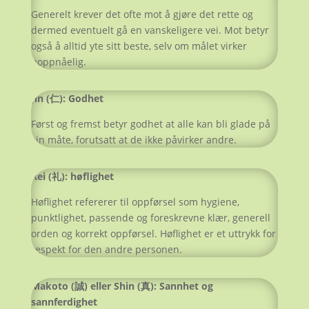
Generelt krever det ofte mot å gjøre det rette og
dermed eventuelt gå en vanskeligere vei. Mot betyr
også å alltid yte sitt beste, selv om målet virker
uoppnåelig.
Jin (仁): Godhet
Først og fremst betyr godhet at alle kan bli glade på
sin måte, forutsatt at de ikke påvirker andre.
Rei (礼): høflighet
Høflighet refererer til oppførsel som hygiene,
punktlighet, passende og foreskrevne klær, generell
orden og korrekt oppførsel. Høflighet er et uttrykk for
respekt for den andre personen.
Makoto (誠) eller Shin (真): Sannhet og
sannferdighet