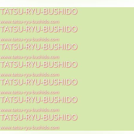
TATSU-RYU-BUSHIDO
www.tatsu-ryu-bushido.com
TATSU-RYU-BUSHIDO
www.tatsu-ryu-bushido.com
TATSU-RYU-BUSHIDO
www.tatsu-ryu-bushido.com
TATSU-RYU-BUSHIDO
www.tatsu-ryu-bushido.com
TATSU-RYU-BUSHIDO
www.tatsu-ryu-bushido.com
TATSU-RYU-BUSHIDO
www.tatsu-ryu-bushido.com
TATSU-RYU-BUSHIDO
www.tatsu-ryu-bushido.com