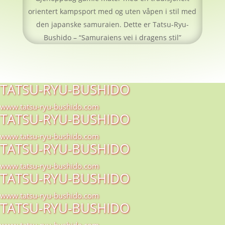
orientert kampsport med og uten våpen i stil med
den japanske samuraien. Dette er Tatsu-Ryu-
Bushido – “Samuraiens vei i dragens stil”
TATSU-RYU-BUSHIDO
www.tatsu-ryu-bushido.com
TATSU-RYU-BUSHIDO
www.tatsu-ryu-bushido.com
TATSU-RYU-BUSHIDO
www.tatsu-ryu-bushido.com
TATSU-RYU-BUSHIDO
www.tatsu-ryu-bushido.com
TATSU-RYU-BUSHIDO
www.tatsu-ryu-bushido.com