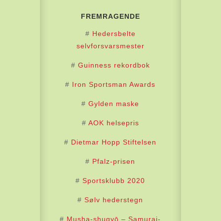
FREMRAGENDE
#
Hedersbelte
selvforsvarsmester
#
Guinness rekordbok
#
Iron Sportsman Awards
#
Gylden maske
#
AOK helsepris
#
Dietmar Hopp Stiftelsen
#
Pfalz-prisen
#
Sportsklubb 2020
#
Sølv hederstegn
#
Musha-shugyō – Samurai-