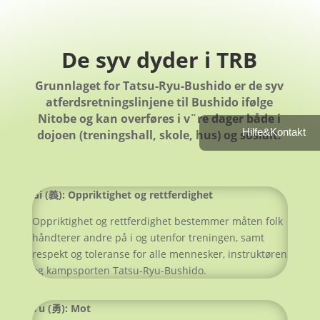
De syv dyder i TRB
Grunnlaget for Tatsu-Ryu-Bushido er de syv
atferdsretningslinjene til Bushido ifølge
Nitobe og kan overføres i v¨re dager både i
Hilfe&Kontakt
dojoen (treningshall, skole, hus) og sosialt.
Gi (
義
): Oppriktighet og rettferdighet
Oppriktighet og rettferdighet bestemmer måten folk
håndterer andre på i og utenfor treningen, samt
respekt og toleranse for alle mennesker, instruktøren
og kampsporten Tatsu-Ryu-Bushido.
Yu (勇): Mot