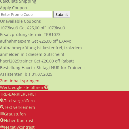
Calculate Shipping
Apply Coupon
Submit
Unavailable Coupons
1073kyu9
Get
€
25,00
off
1073kyu9
Ersatzprüfungstermin TRB1073
aufnahmeexam
Get
€
25,00
off
EXAM:
Aufnahmeprüfung ist kostenfrei, trotzdem
anmelden mit diesem Gutschein!
haori2025trainer
Get
€
20,00
off
Rabatt
Bestellung Haori + Shitagi NUR für Trainer +
Assistenten! bis 31.07.2025
Zum Inhalt springen
Werkzeugleiste öffnen
TRB-BARRIEREFREI
Text vergrößern
Text verkleinern
Graustufen
Hoher Kontrast
Negativkontrast