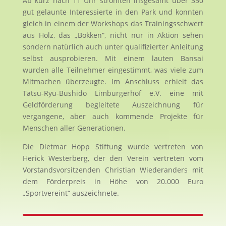
Ab kurz nach 11 Uhr strömten insgesamt über 350
gut gelaunte Interessierte in den Park und konnten
gleich in einem der Workshops das Trainingsschwert
aus Holz, das „Bokken“, nicht nur in Aktion sehen
sondern natürlich auch unter qualifizierter Anleitung
selbst ausprobieren. Mit einem lauten Bansai
wurden alle Teilnehmer eingestimmt, was viele zum
Mitmachen überzeugte. Im Anschluss erhielt das
Tatsu-Ryu-Bushido Limburgerhof e.V. eine mit
Geldförderung begleitete Auszeichnung für
vergangene, aber auch kommende Projekte für
Menschen aller Generationen.
Die Dietmar Hopp Stiftung wurde vertreten von
Herick Westerberg, der den Verein vertreten vom
Vorstandsvorsitzenden Christian Wiederanders mit
dem Förderpreis in Höhe von 20.000 Euro
„Sportvereint“ auszeichnete.
Sie sehen gerade einen Platzhalterinhalt von
YouTube
. Um auf den eigentlichen Inhalt zuzugreifen, klicken Sie auf die Schaltfläche unten. Bitte beachten Sie, dass dabei Daten an Drittanbieter weitergegeben werden.
Mehr Informationen
Inhalt entsperren
Erforderlichen Service akzeptieren und Inhalte entsperren