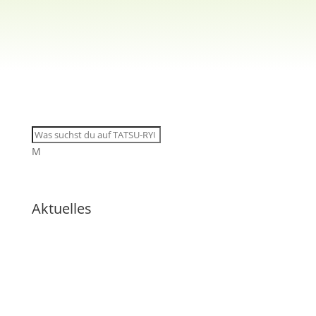
M
Aktuelles
🇩🇪 Drei Krieger, eine Wiese:
Wenn Eigeninitiative den Weg
weist
🇩🇪 Tatsu-Ryu-Bushido