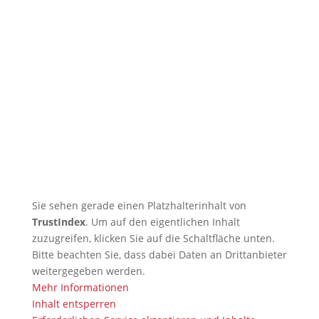
begeistert Kinder der
Ferienbetreuung
🇩🇪 11 Trainingsangebote von
dienstags bis samstags im
August
🇩🇪 🇱🇰 Zweiter Dojo in Ja-Ela in
neuem Glanz nach Neueröffnung
🇩🇪 Erfolgreicher Abschluss des
Kendo-Sommer
Sie sehen gerade einen Platzhalterinhalt von
TrustIndex
. Um auf den eigentlichen Inhalt
zuzugreifen, klicken Sie auf die Schaltfläche unten.
Bitte beachten Sie, dass dabei Daten an Drittanbieter
weitergegeben werden.
Mehr Informationen
Inhalt entsperren