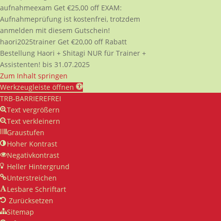
aufnahmeexam
Get
€
25,00
off
EXAM:
Aufnahmeprüfung ist kostenfrei, trotzdem
anmelden mit diesem Gutschein!
haori2025trainer
Get
€
20,00
off
Rabatt
Bestellung Haori + Shitagi NUR für Trainer +
Assistenten! bis 31.07.2025
Zum Inhalt springen
Werkzeugleiste öffnen
TRB-BARRIEREFREI
Text vergrößern
Text verkleinern
Graustufen
Hoher Kontrast
Negativkontrast
Heller Hintergrund
Unterstreichen
Lesbare Schriftart
Zurücksetzen
Sitemap