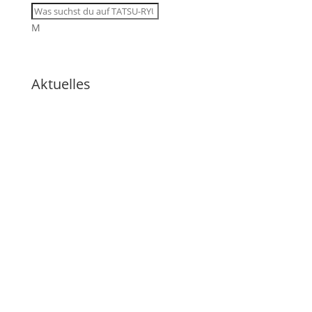
M
Aktuelles
🇩🇪 11 Trainingsangebote von
dienstags bis samstags im
August
🇩🇪 🇱🇰 Zweiter Dojo in Ja-Ela in
neuem Glanz nach Neueröffnung
🇩🇪 Erfolgreicher Abschluss des
Kendo-Sommer
🇩🇪 DOSB-Qualität und
Verantwortung in der
Kampfkunst