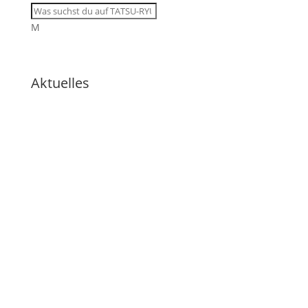
M
Aktuelles
🇩🇪 Tatsu-Ryu-Bushido
begeistert Kinder der
Ferienbetreuung
🇩🇪 11 Trainingsangebote von
dienstags bis samstags im
August
🇩🇪 🇱🇰 Zweiter Dojo in Ja-Ela in
neuem Glanz nach Neueröffnung
🇩🇪 Erfolgreicher Abschluss des
Kendo-Sommer