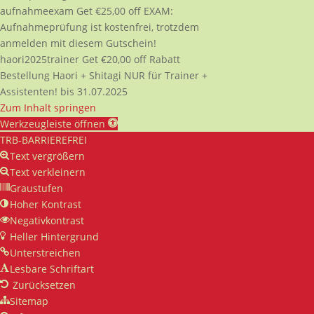
aufnahmeexam
Get
€
25,00
off
EXAM:
Aufnahmeprüfung ist kostenfrei, trotzdem
anmelden mit diesem Gutschein!
haori2025trainer
Get
€
20,00
off
Rabatt
Bestellung Haori + Shitagi NUR für Trainer +
Assistenten! bis 31.07.2025
Zum Inhalt springen
Werkzeugleiste öffnen
TRB-BARRIEREFREI
Text vergrößern
Text verkleinern
Graustufen
Hoher Kontrast
Negativkontrast
Heller Hintergrund
Unterstreichen
Lesbare Schriftart
Zurücksetzen
Sitemap