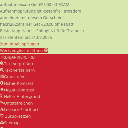
aufnahmeexam
Get
€
25,00
off
EXAM:
Aufnahmeprüfung ist kostenfrei, trotzdem
anmelden mit diesem Gutschein!
haori2025trainer
Get
€
20,00
off
Rabatt
Bestellung Haori + Shitagi NUR für Trainer +
Assistenten! bis 31.07.2025
Zum Inhalt springen
Werkzeugleiste öffnen
TRB-BARRIEREFREI
Text vergrößern
Text verkleinern
Graustufen
Hoher Kontrast
Negativkontrast
Heller Hintergrund
Unterstreichen
Lesbare Schriftart
Zurücksetzen
Sitemap