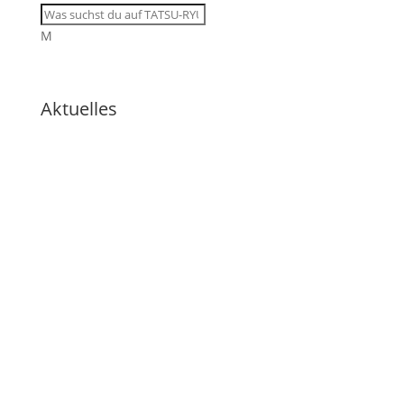
M
Aktuelles
🇩🇪 Drei Krieger, eine Wiese:
Wenn Eigeninitiative den Weg
weist
🇩🇪 Tatsu-Ryu-Bushido
begeistert Kinder der
Ferienbetreuung
🇩🇪 11 Trainingsangebote von
dienstags bis samstags im
August
🇩🇪 🇱🇰 Zweiter Dojo in Ja-Ela in
neuem Glanz nach Neueröffnung