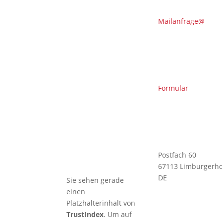
Kendo-
Sommer
Mailanfrage@
🇩🇪 DOSB-
Qualität und
Verantwortung
in der
Kampfkunst
Formular
🇩🇪 TRB
profitiert von
KI-Kompetenz
– Christian ist
KI-Manager
(IHK)
Postfach 60
67113 Limburgerho
DE
Sie sehen gerade
einen
Platzhalterinhalt von
TrustIndex
. Um auf