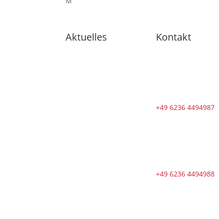
M
Aktuelles
Kontakt
🇩🇪 11
Trainingsangebote
von dienstags
bis samstags
im August
+49 6236 4494987
🇩🇪 🇱🇰
Zweiter Dojo
in Ja-Ela in
neuem Glanz
nach
+49 6236 4494988
Neueröffnung
🇩🇪
Erfolgreicher
Abschluss des