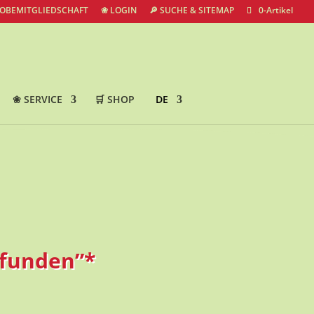
ROBEMITGLIEDSCHAFT
❀ LOGIN
🔎 SUCHE & SITEMAP
0-Artikel
❀ SERVICE
🛒 SHOP
DE
efunden”*