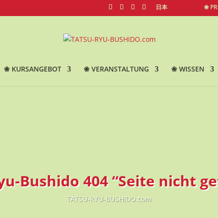
日本
❀ P
❀ KURSANGEBOT
❀ VERANSTALTUNG
❀ WISSEN
yu-Bushido 404 “Seite nicht g
TATSU-RYU-BUSHIDO.com