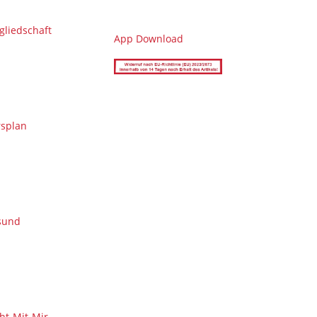
gliedschaft
App Download
splan
sund
ht-Mit-Mir