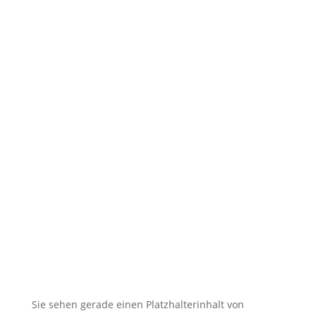
🇬🇧 11 training sessions from
Tuesdays to Saturdays in August
🇬🇧 🇱🇰 Second Dojo in Ja-Ela
Shines in New Splendor
Following Reopening
🇬🇧 DOSB Quality and
Responsibility in Martial Arts
🇬🇧 TRB Benefits from AI
Expertise — Christian
Wiederander, AI Manager (IHK)
🇬🇧 Christian Grünert reaches
the next level with his 6th Kyu
(green)
Sie sehen gerade einen Platzhalterinhalt von