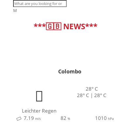
M
***🇬🇧 NEWS***
deutsch
|
english
Colombo
28° C
28° C | 28° C
Leichter Regen
7.19
82
1010
m/s
%
hPa