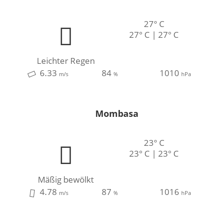
27° C
27° C | 27° C
Leichter Regen
6.33
84
1010
m/s
%
hPa
Mombasa
23° C
23° C | 23° C
Mäßig bewölkt
4.78
87
1016
m/s
%
hPa