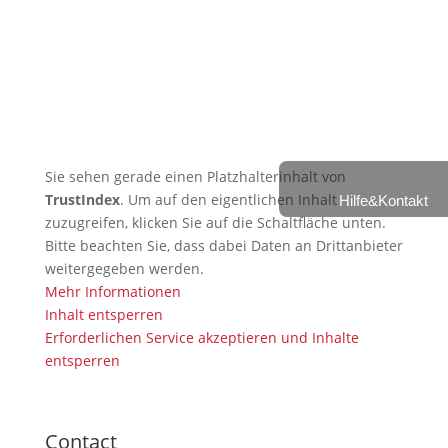
Expertise — Christian
Wiederander, AI Manager (IHK)
🇬🇧 Christian Grünert reaches
the next level with his 6th Kyu
(green)
Sie sehen gerade einen Platzhalterinhalt von
TrustIndex
. Um auf den eigentlichen Inhalt
Hilfe&Kontakt
zuzugreifen, klicken Sie auf die Schaltfläche unten.
Bitte beachten Sie, dass dabei Daten an Drittanbieter
weitergegeben werden.
Mehr Informationen
Inhalt entsperren
Erforderlichen Service akzeptieren und Inhalte
entsperren
Contact