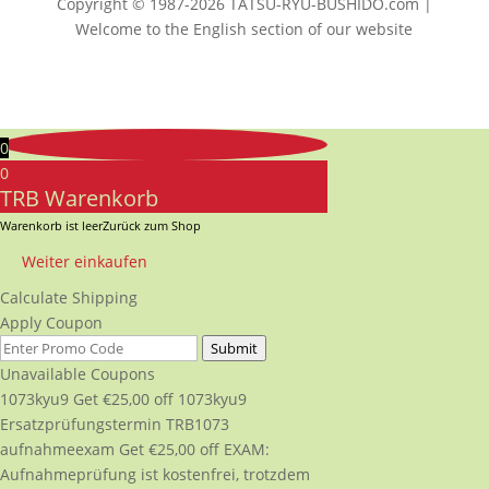
Copyright © 1987-2026 TATSU-RYU-BUSHIDO.com |
Welcome to the English section of our website
0
0
TRB Warenkorb
Warenkorb ist leer
Zurück zum Shop
Weiter einkaufen
Calculate Shipping
Apply Coupon
Submit
Unavailable Coupons
1073kyu9
Get
€
25,00
off
1073kyu9
Ersatzprüfungstermin TRB1073
aufnahmeexam
Get
€
25,00
off
EXAM:
Aufnahmeprüfung ist kostenfrei, trotzdem