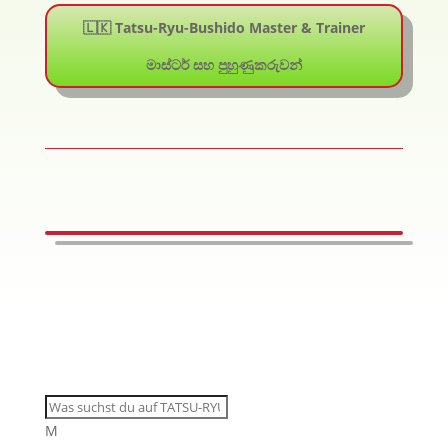
🇱🇰 Tatsu-Ryu-Bushido Master & Trainer
මාස්ටර් සහ පුහුණුකරුවන්
M