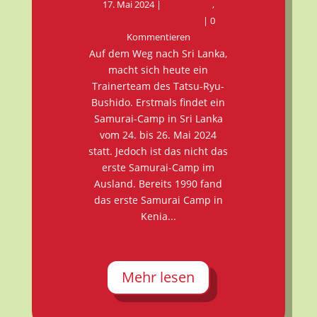
17. Mai 2024
|
Archiv-2024
,
Samurai-Camp-2024-DE
| 0
Kommentieren
Auf dem Weg nach Sri Lanka,
macht sich heute ein
Trainerteam des Tatsu-Ryu-
Bushido. Erstmals findet ein
Samurai-Camp in Sri Lanka
vom 24. bis 26. Mai 2024
statt. Jedoch ist das nicht das
erste Samurai-Camp im
Ausland. Bereits 1990 fand
das erste Samurai Camp in
Kenia...
Mehr lesen