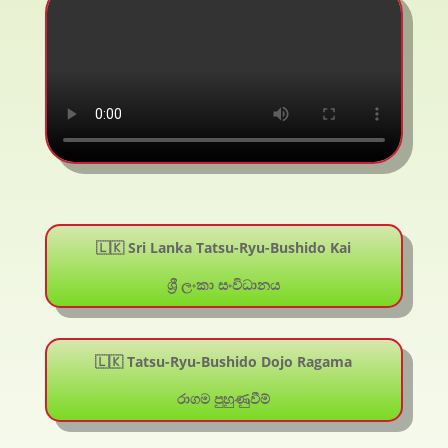
🇱🇰 Sri Lanka Tatsu-Ryu-Bushido Kai
ශ්‍රී ලංකා සංවිධානය
🇱🇰 Tatsu-Ryu-Bushido Dojo Ragama
රාගම පුහුණුවීම්