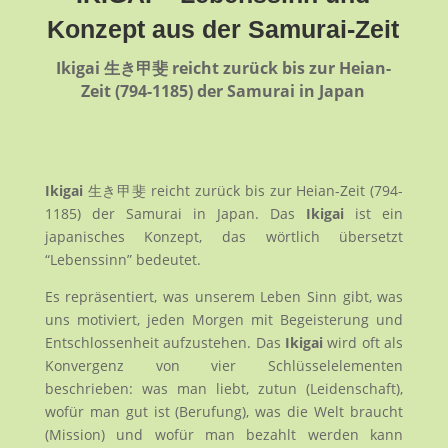
Konzept aus der Samurai-Zeit
Ikigai 生き甲斐 reicht zurück bis zur Heian-
Zeit (794-1185) der Samurai in Japan
Ikigai
生き甲斐 reicht zurück bis zur Heian-Zeit (794-
1185) der Samurai in Japan. Das
Ikigai
ist ein
japanisches Konzept, das wörtlich übersetzt
“Lebenssinn” bedeutet.
Es repräsentiert, was unserem Leben Sinn gibt, was
uns motiviert, jeden Morgen mit Begeisterung und
Entschlossenheit aufzustehen. Das
Ikigai
wird oft als
Konvergenz von vier Schlüsselelementen
beschrieben: was man liebt, zutun (Leidenschaft),
wofür man gut ist (Berufung), was die Welt braucht
(Mission) und wofür man bezahlt werden kann