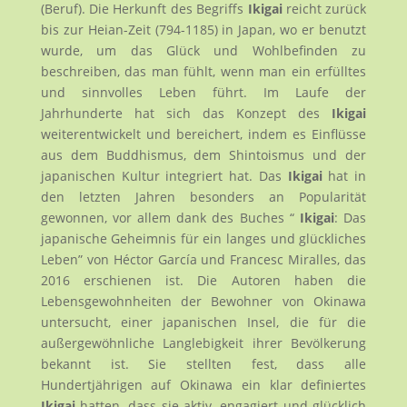
(Beruf). Die Herkunft des Begriffs
Ikigai
reicht zurück
bis zur Heian-Zeit (794-1185) in Japan, wo er benutzt
wurde, um das Glück und Wohlbefinden zu
beschreiben, das man fühlt, wenn man ein erfülltes
und sinnvolles Leben führt. Im Laufe der
Jahrhunderte hat sich das Konzept des
Ikigai
weiterentwickelt und bereichert, indem es Einflüsse
aus dem Buddhismus, dem Shintoismus und der
japanischen Kultur integriert hat. Das
Ikigai
hat in
den letzten Jahren besonders an Popularität
gewonnen, vor allem dank des Buches “
Ikigai
: Das
japanische Geheimnis für ein langes und glückliches
Leben” von Héctor García und Francesc Miralles, das
2016 erschienen ist. Die Autoren haben die
Lebensgewohnheiten der Bewohner von Okinawa
untersucht, einer japanischen Insel, die für die
außergewöhnliche Langlebigkeit ihrer Bevölkerung
bekannt ist. Sie stellten fest, dass alle
Hundertjährigen auf Okinawa ein klar definiertes
Ikigai
hatten, dass sie aktiv, engagiert und glücklich