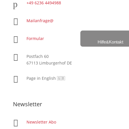
p
+49 6236 4494988

Mailanfrage@

Formular
Hilfe&Kontakt

Postfach 60
67113 Limburgerhof DE

Page in English 🇬🇧
Newsletter

Newsletter Abo