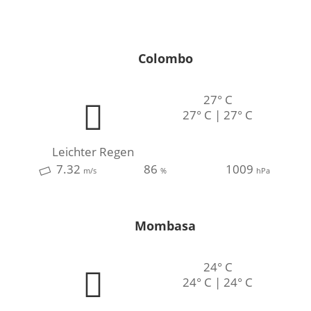
deutsch
|
english
Colombo
27° C
27° C | 27° C
Leichter Regen
7.32
86
1009
m/s
%
hPa
Mombasa
24° C
24° C | 24° C