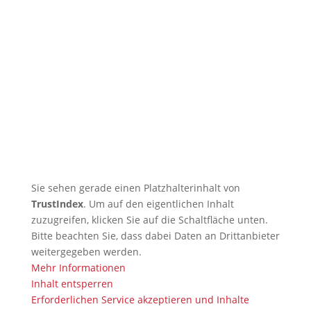
🇬🇧 DOSB Quality and
Responsibility in Martial Arts
🇬🇧 TRB Benefits from AI
Expertise — Christian
Wiederander, AI Manager (IHK)
🇬🇧 Christian Grünert reaches
the next level with his 6th Kyu
(green)
Sie sehen gerade einen Platzhalterinhalt von
TrustIndex
. Um auf den eigentlichen Inhalt
zuzugreifen, klicken Sie auf die Schaltfläche unten.
Bitte beachten Sie, dass dabei Daten an Drittanbieter
weitergegeben werden.
Mehr Informationen
Inhalt entsperren
Erforderlichen Service akzeptieren und Inhalte