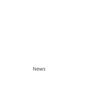
News
🇬🇧 11 training sessions from
Tuesdays to Saturdays in August
🇬🇧 🇱🇰 Second Dojo in Ja-Ela
Shines in New Splendor
Following Reopening