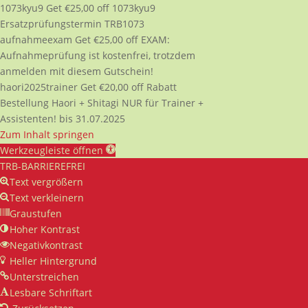
1073kyu9
Get
€
25,00
off
1073kyu9
Ersatzprüfungstermin TRB1073
aufnahmeexam
Get
€
25,00
off
EXAM:
Aufnahmeprüfung ist kostenfrei, trotzdem
anmelden mit diesem Gutschein!
haori2025trainer
Get
€
20,00
off
Rabatt
Bestellung Haori + Shitagi NUR für Trainer +
Assistenten! bis 31.07.2025
Zum Inhalt springen
Werkzeugleiste öffnen
TRB-BARRIEREFREI
Text vergrößern
Text verkleinern
Graustufen
Hoher Kontrast
Negativkontrast
Heller Hintergrund
Unterstreichen
Lesbare Schriftart