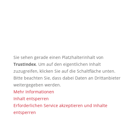
🇬🇧 TRB Benefits from AI
Expertise — Christian
Wiederander, AI Manager (IHK)
🇬🇧 Christian Grünert reaches
the next level with his 6th Kyu
(green)
Sie sehen gerade einen Platzhalterinhalt von
TrustIndex
. Um auf den eigentlichen Inhalt
zuzugreifen, klicken Sie auf die Schaltfläche unten.
Bitte beachten Sie, dass dabei Daten an Drittanbieter
weitergegeben werden.
Mehr Informationen
Inhalt entsperren
Erforderlichen Service akzeptieren und Inhalte
entsperren