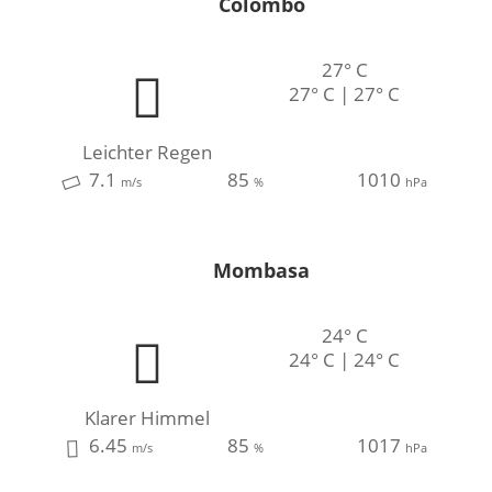
Colombo
27° C
27° C | 27° C
Leichter Regen
7.1
85
1010
m/s
%
hPa
Mombasa
24° C
24° C | 24° C
Klarer Himmel
6.45
85
1017
m/s
%
hPa