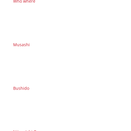
Who where
Musashi
Bushido