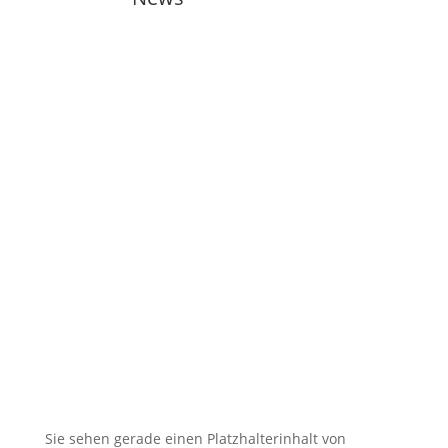
🇬🇧 11 training sessions from
Tuesdays to Saturdays in August
🇬🇧 🇱🇰 Second Dojo in Ja-Ela
Shines in New Splendor
Following Reopening
🇬🇧 DOSB Quality and
Responsibility in Martial Arts
🇬🇧 TRB Benefits from AI
Expertise — Christian
Wiederander, AI Manager (IHK)
🇬🇧 Christian Grünert reaches
the next level with his 6th Kyu
(green)
Sie sehen gerade einen Platzhalterinhalt von