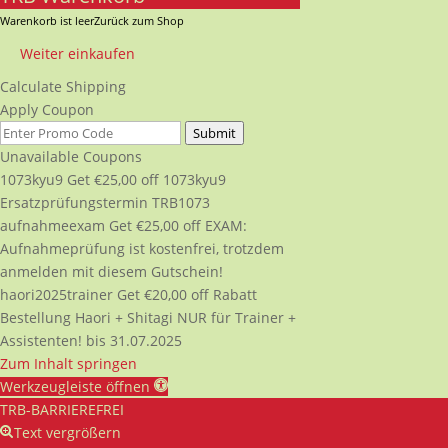
Warenkorb ist leer
Zurück zum Shop
Weiter einkaufen
Calculate Shipping
Apply Coupon
Submit
Unavailable Coupons
1073kyu9
Get
€
25,00
off
1073kyu9
Ersatzprüfungstermin TRB1073
aufnahmeexam
Get
€
25,00
off
EXAM:
Aufnahmeprüfung ist kostenfrei, trotzdem
anmelden mit diesem Gutschein!
haori2025trainer
Get
€
20,00
off
Rabatt
Bestellung Haori + Shitagi NUR für Trainer +
Assistenten! bis 31.07.2025
Zum Inhalt springen
Werkzeugleiste öffnen
TRB-BARRIEREFREI
Text vergrößern