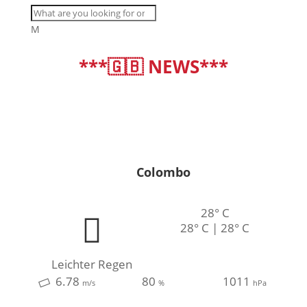
M
***🇬🇧 NEWS***
deutsch
|
english
Colombo
28° C
28° C | 28° C
Leichter Regen
6.78
80
1011
m/s
%
hPa