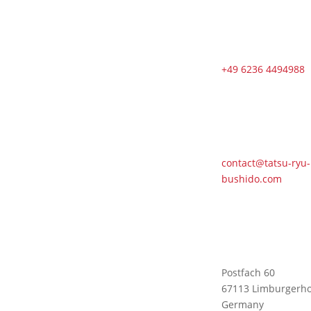
🇬🇧 🇱🇰
Second Dojo
in Ja-Ela
Shines in New
+49 6236 4494988
Splendor
Following
Reopening
🇬🇧 DOSB
Quality and
Responsibility
contact@tatsu-ryu-
in Martial Arts
bushido.com
🇬🇧 TRB
Benefits from
AI Expertise
— Christian
Wiederander,
Postfach 60
AI Manager
67113 Limburgerho
(IHK)
Germany