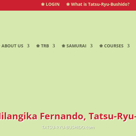
❀ LOGIN
❀ What is Tatsu-Ryu-Bushido?
 ABOUT US
❀ TRB
❀ SAMURAI
❀ COURSES
Nilangika Fernando, Tatsu-Ryu
TATSU-RYU-BUSHIDO.com