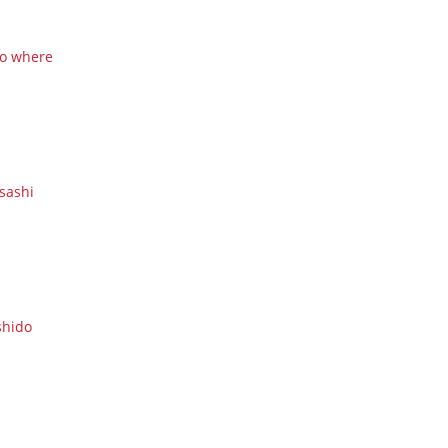
o where
sashi
shido