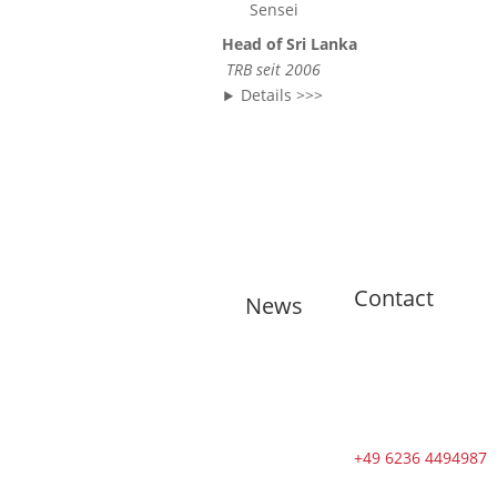
Sensei
Head of Sri Lanka
TRB seit 2006
Details >>>
Contact
News
🇬🇧 11
training
sessions from
Tuesdays to
Saturdays in
+49 6236 4494987
August