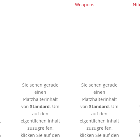
Weapons
Nit
🇦🇪 Dubai
🇱🇰 Colombo
Sie sehen gerade
Sie sehen gerade
einen
einen
Platzhalterinhalt
Platzhalterinhalt
m
von
Standard
. Um
von
Standard
. Um
auf den
auf den
t
eigentlichen Inhalt
eigentlichen Inhalt
zuzugreifen,
zuzugreifen,
n
klicken Sie auf den
klicken Sie auf den