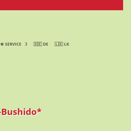
❀ SERVICE
🇩🇪 DE
🇱🇰 LK
-Bushido*