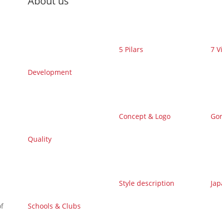
About us
5 Pilars
7 V
Development
Concept & Logo
Gor
Quality
Style description
Jap
f
Schools & Clubs