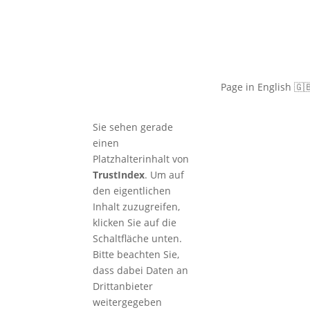
🇬🇧 Christian
Grünert
reaches the
next level
with his 6th
Page in English 🇬
Kyu (green)
Sie sehen gerade
einen
Platzhalterinhalt von
TrustIndex
. Um auf
den eigentlichen
Inhalt zuzugreifen,
klicken Sie auf die
Schaltfläche unten.
Bitte beachten Sie,
dass dabei Daten an
Drittanbieter
weitergegeben