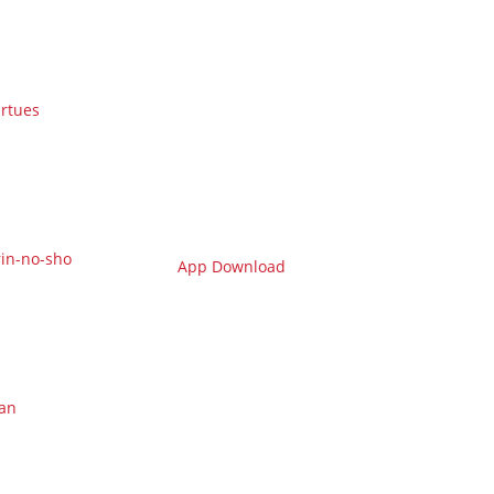
irtues
in-no-sho
App Download
an