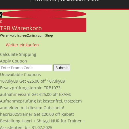
0
0
TRB Warenkorb
Warenkorb ist leer
Zurück zum Shop
Weiter einkaufen
Calculate Shipping
Apply Coupon
Submit
Unavailable Coupons
1073kyu9
Get
€
25,00
off
1073kyu9
Ersatzprüfungstermin TRB1073
aufnahmeexam
Get
€
25,00
off
EXAM:
Aufnahmeprüfung ist kostenfrei, trotzdem
anmelden mit diesem Gutschein!
haori2025trainer
Get
€
20,00
off
Rabatt
Bestellung Haori + Shitagi NUR für Trainer +
Assistenten! bis 31.07.2025