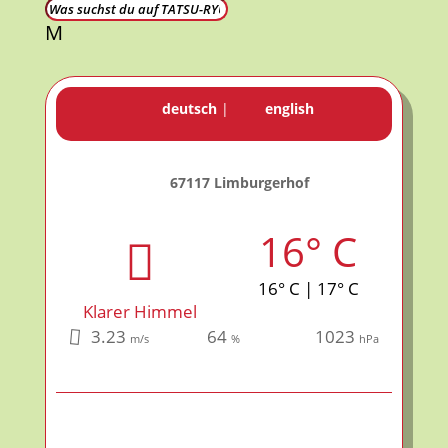
M
deutsch
|
english
67117 Limburgerhof
16° C
16° C | 17° C
Klarer Himmel
3.23
64
1023
m/s
%
hPa