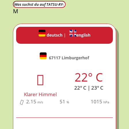
M
deutsch
|
english
67117 Limburgerhof
22° C
22° C | 23° C
Klarer Himmel
2.15
51
1015
m/s
%
hPa