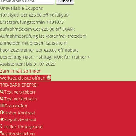
Submit
Unavailable Coupons
1073kyu9
Get
€
25,00
off
1073kyu9
Ersatzprüfungstermin TRB1073
aufnahmeexam
Get
€
25,00
off
EXAM:
Aufnahmeprüfung ist kostenfrei, trotzdem
anmelden mit diesem Gutschein!
haori2025trainer
Get
€
20,00
off
Rabatt
Bestellung Haori + Shitagi NUR für Trainer +
Assistenten! bis 31.07.2025
Zum Inhalt springen
Werkzeugleiste öffnen
TRB-BARRIEREFREI
Text vergrößern
Text verkleinern
Graustufen
Hoher Kontrast
Negativkontrast
Heller Hintergrund
Unterstreichen