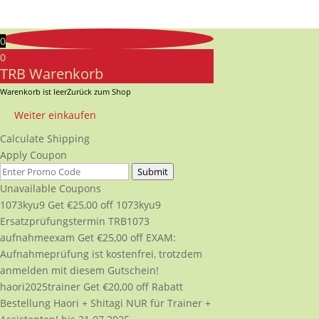
0
0
TRB Warenkorb
Warenkorb ist leer
Zurück zum Shop
Weiter einkaufen
Calculate Shipping
Apply Coupon
Submit
Unavailable Coupons
1073kyu9
Get
€
25,00
off
1073kyu9
Ersatzprüfungstermin TRB1073
aufnahmeexam
Get
€
25,00
off
EXAM:
Aufnahmeprüfung ist kostenfrei, trotzdem
anmelden mit diesem Gutschein!
haori2025trainer
Get
€
20,00
off
Rabatt
Bestellung Haori + Shitagi NUR für Trainer +