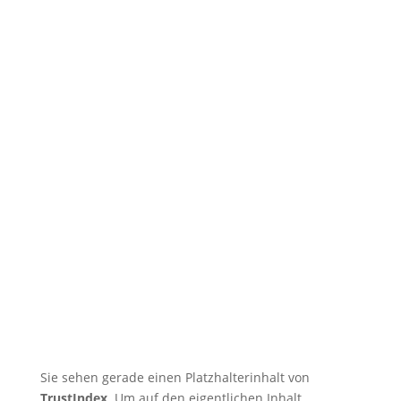
🇩🇪 Drei Krieger, eine Wiese:
Wenn Eigeninitiative den Weg
weist
🇩🇪 Tatsu-Ryu-Bushido
begeistert Kinder der
Ferienbetreuung
🇩🇪 11 Trainingsangebote von
dienstags bis samstags im
August
🇩🇪 🇱🇰 Zweiter Dojo in Ja-Ela in
neuem Glanz nach Neueröffnung
🇩🇪 Erfolgreicher Abschluss des
Kendo-Sommer
Sie sehen gerade einen Platzhalterinhalt von
TrustIndex
. Um auf den eigentlichen Inhalt