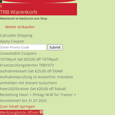
0
0
TRB Warenkorb
Warenkorb ist leer
Zurück zum Shop
Weiter einkaufen
Calculate Shipping
Apply Coupon
Submit
Unavailable Coupons
1073kyu9
Get
€
25,00
off
1073kyu9
Ersatzprüfungstermin TRB1073
aufnahmeexam
Get
€
25,00
off
EXAM:
Aufnahmeprüfung ist kostenfrei, trotzdem
anmelden mit diesem Gutschein!
haori2025trainer
Get
€
20,00
off
Rabatt
Bestellung Haori + Shitagi NUR für Trainer +
Assistenten! bis 31.07.2025
Zum Inhalt springen
Werkzeugleiste öffnen