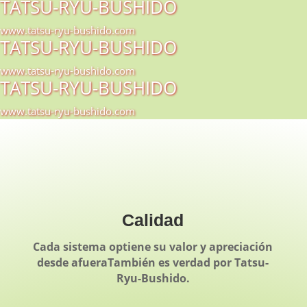
TATSU-RYU-BUSHIDO
www.tatsu-ryu-bushido.com
TATSU-RYU-BUSHIDO
www.tatsu-ryu-bushido.com
TATSU-RYU-BUSHIDO
www.tatsu-ryu-bushido.com
Calidad
Cada sistema optiene su valor y apreciación
desde afueraTambién es verdad por Tatsu-
Ryu-Bushido.