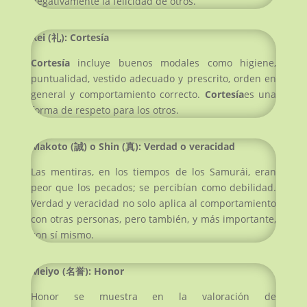
negativamente la felicidad de otros.
Rei (
礼
):
Cortesía
Cortesía
incluye buenos modales como higiene,
puntualidad, vestido adecuado y prescrito, orden en
general y comportamiento correcto.
Cortesía
es una
forma de respeto para los otros.
Makoto (
誠
) o Shin (
真
): Verdad o veracidad
Las mentiras, en los tiempos de los Samurái, eran
peor que los pecados; se percibían como debilidad.
Verdad y veracidad no solo aplica al comportamiento
con otras personas, pero también, y más importante,
con sí mismo.
Meiyo (
名誉
): Honor
Honor se muestra en la valoración de