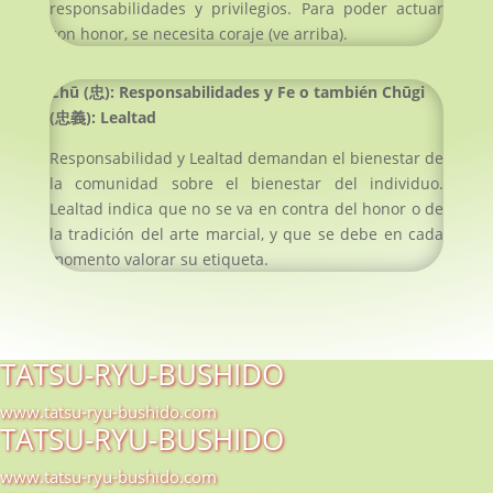
responsabilidades y privilegios. Para poder actuar
con honor, se necesita coraje (ve arriba).
Chū (
忠
): Responsabilidades y Fe o también Chūgi
(
忠義
): Lealtad
Responsabilidad y Lealtad demandan el bienestar de
la comunidad sobre el bienestar del individuo.
Lealtad indica que no se va en contra del honor o de
la tradición del arte marcial, y que se debe en cada
momento valorar su etiqueta.
TATSU-RYU-BUSHIDO
www.tatsu-ryu-bushido.com
TATSU-RYU-BUSHIDO
www.tatsu-ryu-bushido.com