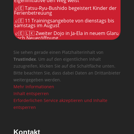
Eigeninitiative den Weg weist
🇩🇪 Tatsu-Ryu-Bushido begeistert Kinder der
Ferienbetreuung
🇩🇪 11 Trainingsangebote von dienstags bis
samstags im August
🇩🇪 🇱🇰 Zweiter Dojo in Ja-Ela in neuem Glanz
nach Neueröffnung
Sie sehen gerade einen Platzhalterinhalt von
TrustIndex
. Um auf den eigentlichen Inhalt
zuzugreifen, klicken Sie auf die Schaltfläche unten.
Bitte beachten Sie, dass dabei Daten an Drittanbieter
weitergegeben werden.
Mehr Informationen
Inhalt entsperren
Erforderlichen Service akzeptieren und Inhalte
entsperren
Kontakt