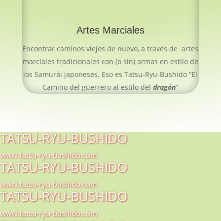
Artes Marciales
Encontrar caminos viejos de nuevo, a través de artes
marciales tradicionales con (o sin) armas en estilo de
los Samurái japoneses. Eso es Tatsu-Ryu-Bushido “El
Camino del guerrero al estilo del
dragón
”
TATSU-RYU-BUSHIDO
www.tatsu-ryu-bushido.com
TATSU-RYU-BUSHIDO
www.tatsu-ryu-bushido.com
TATSU-RYU-BUSHIDO
www.tatsu-ryu-bushido.com