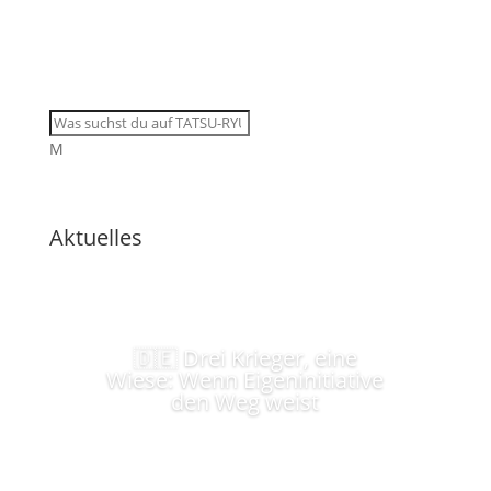
M
Aktuelles
🇩🇪 Drei Krieger, eine
Wiese: Wenn Eigeninitiative
den Weg weist