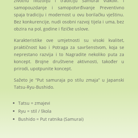
životnu filozofiju i tradiciju Samurai vlakovi. I
samopouzdanje i samopotvrđivanje Preventivno
spaja tradiciju i modernost u ovu borilačku vještinu.
Bez konkurencije, nudi osobni razvoj tijela i uma, bez
obzira na pol, godine i fizičke uslove.
Karakteristike ove umjetnosti su visoki kvalitet,
praktičnost kao i Potraga za savršenstvom, koja se
neprestano razvija i to Nagradite nekoliko puta za
koncept. Brojne društvene aktivnosti, također u
prirodi, upotpunite koncept.
Sažeto je “Put samuraja po stilu zmaja” u Japanski
Tatsu-Ryu-Bushido.
Tatsu = zmajevi
Ryu = stil / škola
Bushido = Put ​​ratnika (Samurai)