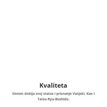
www.tatsu-ryu-bushido.com
TATSU-RYU-BUSHIDO
www.tatsu-ryu-bushido.com
TATSU-RYU-BUSHIDO
www.tatsu-ryu-bushido.com
TATSU-RYU-BUSHIDO
www.tatsu-ryu-bushido.com
TATSU-RYU-BUSHIDO
www.tatsu-ryu-bushido.com
Kvaliteta
Sistem dobija svoj status i priznanje Vanjski. Kao i
Tatsu-Ryu-Bushido.