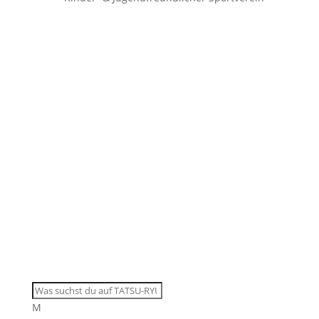
“Društvene mreže i AppMobilnog”
Pored naše centralne stranice
www.tatsu-ryu-
bushido.com
, naći ćete nas iu brojnimMreža. Takođe
preporučujemo našu veoma sveobuhvatnu mobilnu
aplikaciju za Android i iPhone.
M