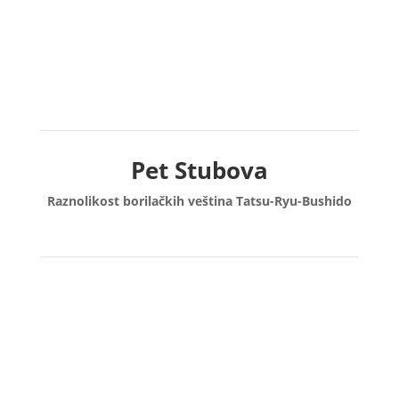
www.tatsu-ryu-bushido.com
Pet Stubova
Raznolikost borilačkih veština Tatsu-Ryu-Bushido