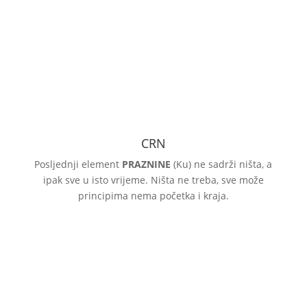
CRN
Posljednji element
PRAZNINE
(Ku) ne sadrži ništa, a
ipak sve u isto vrijeme. Ništa ne treba, sve može
principima nema početka i kraja.
TATSU-RYU-BUSHIDO
www.tatsu-ryu-bushido.com