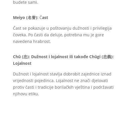
budete sami.
Meiyo (
名誉
):
Č
ast
Čast se pokazuje u poštovanju dužnosti i privilegija
čoveka. Po časti da deluje, potrebna mu je gore
navedena hrabrost.
Chū (
忠
): Dužnost i lojalnost ili takođe Chūgi (
忠義
):
Lojalnost
Dužnost i lojalnost stavlja dobrobit zajednice iznad
vrijednosti pojedinca. Lojalnost ne znači djelovati
protiv časti i tradicije borilačkih vještina i podržavati
njihovu etiku.
TATSU-RYU-BUSHIDO