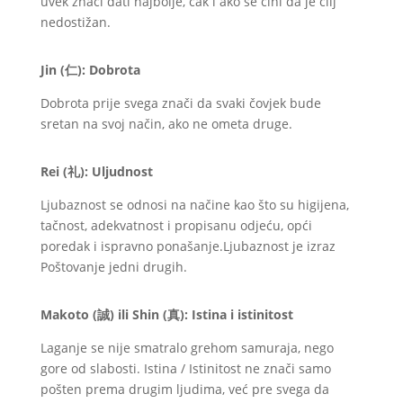
uvek znači dati najbolje, čak i ako se čini da je cilj
nedostižan.
Jin (
仁
): Dobrota
Dobrota prije svega znači da svaki čovjek bude
sretan na svoj način, ako ne ometa druge.
Rei (
礼
): Uljudnost
Ljubaznost se odnosi na načine kao što su higijena,
tačnost, adekvatnost i propisanu odjeću, opći
poredak i ispravno ponašanje.Ljubaznost je izraz
Poštovanje jedni drugih.
Makoto (
誠
) ili Shin (
真
): Istina i istinitost
Laganje se nije smatralo grehom samuraja, nego
gore od slabosti. Istina / Istinitost ne znači samo
pošten prema drugim ljudima, već pre svega da