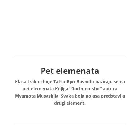
www.tatsu-ryu-bushido.com
TATSU-RYU-BUSHIDO
www.tatsu-ryu-bushido.com
Pet elemenata
Klasa traka i boje Tatsu-Ryu-Bushido baziraju se na
pet elemenata Knjiga “Gorin-no-sho” autora
Myamota Musashija. Svaka boja pojasa predstavlja
drugi element.