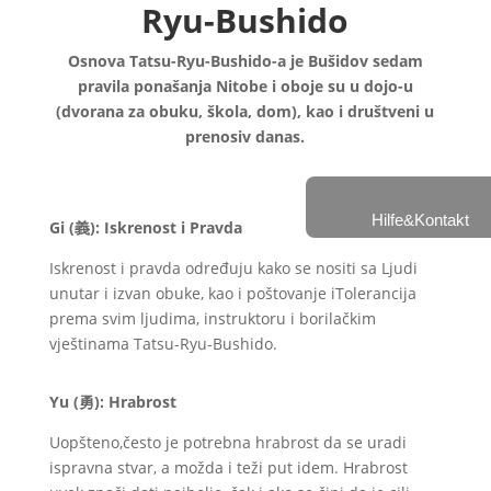
Ryu-Bushido
Osnova Tatsu-Ryu-Bushido-a je Bušidov sedam
pravila ponašanja Nitobe i oboje su u dojo-u
(dvorana za obuku, škola, dom), kao i društveni u
prenosiv danas.
Hilfe&Kontakt
Gi (
義
):
Iskrenost i Pravda
Iskrenost i pravda određuju kako se nositi sa Ljudi
unutar i izvan obuke, kao i poštovanje iTolerancija
prema svim ljudima, instruktoru i borilačkim
vještinama Tatsu-Ryu-Bushido.
Yu (
勇
): Hrabrost
Uopšteno,često je potrebna hrabrost da se uradi
ispravna stvar, a možda i teži put idem. Hrabrost