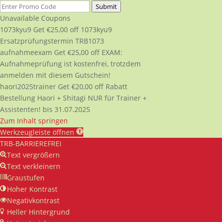
Submit
Unavailable Coupons
1073kyu9
Get
€
25,00
off
1073kyu9
Ersatzprüfungstermin TRB1073
aufnahmeexam
Get
€
25,00
off
EXAM:
Aufnahmeprüfung ist kostenfrei, trotzdem
anmelden mit diesem Gutschein!
haori2025trainer
Get
€
20,00
off
Rabatt
Bestellung Haori + Shitagi NUR für Trainer +
Assistenten! bis 31.07.2025
Zum Inhalt springen
Werkzeugleiste öffnen
TRB-BARRIEREFREI
Text vergrößern
Text verkleinern
Graustufen
Hoher Kontrast
Negativkontrast
Heller Hintergrund