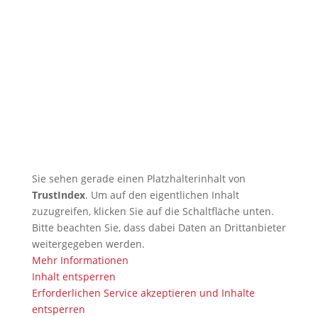
🇩🇪 🇱🇰 Zweiter Dojo in Ja-Ela in
neuem Glanz nach Neueröffnung
🇩🇪 Erfolgreicher Abschluss des
Kendo-Sommer
🇩🇪 DOSB-Qualität und
Verantwortung in der
Kampfkunst
Sie sehen gerade einen Platzhalterinhalt von
TrustIndex
. Um auf den eigentlichen Inhalt
zuzugreifen, klicken Sie auf die Schaltfläche unten.
Bitte beachten Sie, dass dabei Daten an Drittanbieter
weitergegeben werden.
Mehr Informationen
Inhalt entsperren
Erforderlichen Service akzeptieren und Inhalte
entsperren