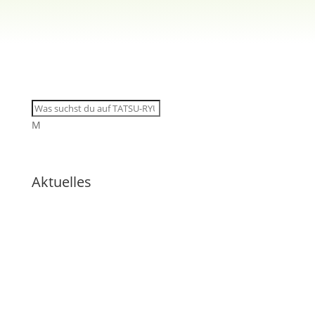
M
Aktuelles
🇩🇪 Tatsu-Ryu-Bushido
begeistert Kinder der
Ferienbetreuung
🇩🇪 11 Trainingsangebote von
dienstags bis samstags im
August