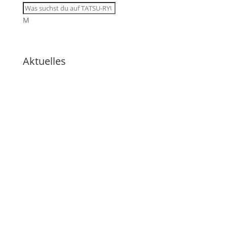
M
Aktuelles
🇩🇪 11 Trainingsangebote von
dienstags bis samstags im
August
🇩🇪 🇱🇰 Zweiter Dojo in Ja-Ela in
neuem Glanz nach Neueröffnung
🇩🇪 Erfolgreicher Abschluss des
Kendo-Sommer
🇩🇪 DOSB-Qualität und
Verantwortung in der
Kampfkunst