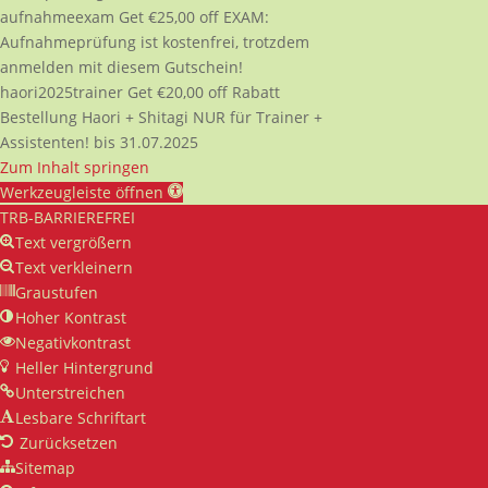
aufnahmeexam
Get
€
25,00
off
EXAM:
Aufnahmeprüfung ist kostenfrei, trotzdem
anmelden mit diesem Gutschein!
haori2025trainer
Get
€
20,00
off
Rabatt
Bestellung Haori + Shitagi NUR für Trainer +
Assistenten! bis 31.07.2025
Zum Inhalt springen
Werkzeugleiste öffnen
TRB-BARRIEREFREI
Text vergrößern
Text verkleinern
Graustufen
Hoher Kontrast
Negativkontrast
Heller Hintergrund
Unterstreichen
Lesbare Schriftart
Zurücksetzen
Sitemap