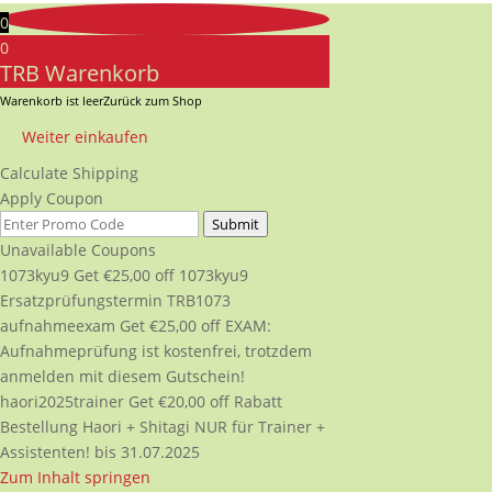
0
0
TRB Warenkorb
Warenkorb ist leer
Zurück zum Shop
Weiter einkaufen
Calculate Shipping
Apply Coupon
Submit
Unavailable Coupons
1073kyu9
Get
€
25,00
off
1073kyu9
Ersatzprüfungstermin TRB1073
aufnahmeexam
Get
€
25,00
off
EXAM:
Aufnahmeprüfung ist kostenfrei, trotzdem
anmelden mit diesem Gutschein!
haori2025trainer
Get
€
20,00
off
Rabatt
Bestellung Haori + Shitagi NUR für Trainer +
Assistenten! bis 31.07.2025
Zum Inhalt springen