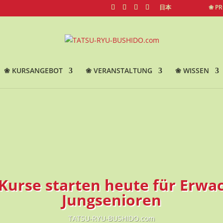
日本
❀ P
❀ KURSANGEBOT
❀ VERANSTALTUNG
❀ WISSEN
Kurse starten heute für Erw
Jungsenioren
TATSU-RYU-BUSHIDO.com