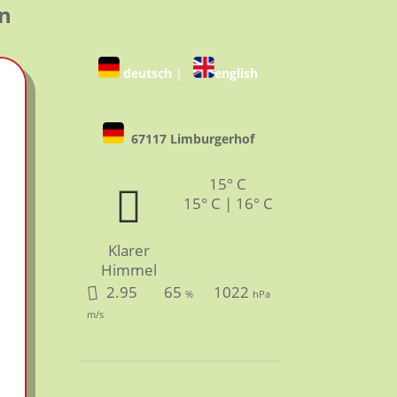
en
deutsch
|
english
67117 Limburgerhof
15° C
15° C | 16° C
Klarer
Himmel
2.95
65
1022
%
hPa
m/s