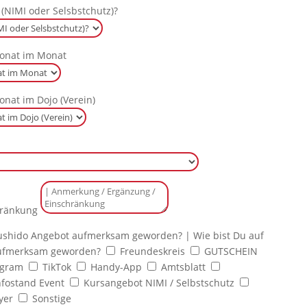
 (NIMI oder Selsbstchutz)?
onat im Monat
nat im Dojo (Verein)
hränkung
-Bushido Angebot aufmerksam geworden?
| Wie bist Du auf
aufmerksam geworden?
Freundeskreis
GUTSCHEIN
agram
TikTok
Handy-App
Amtsblatt
nfostand Event
Kursangebot NIMI / Selbstschutz
yer
Sonstige