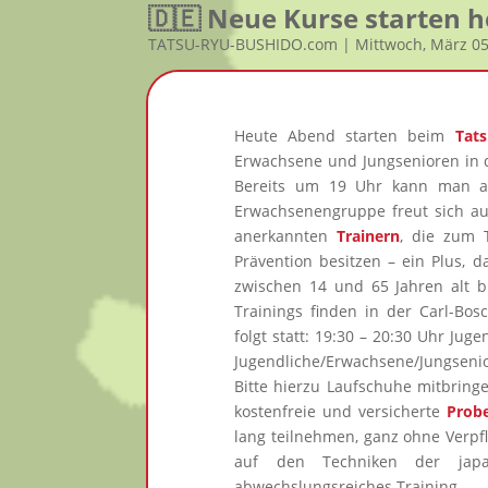
🇩🇪 Neue Kurse starten 
TATSU-RYU-BUSHIDO.com | Mittwoch, März 0
Heute Abend starten beim
Tat
Erwachsene und Jungsenioren in d
Bereits um 19 Uhr kann man am
Erwachsenengruppe freut sich au
anerkannten
Trainern
, die zum T
Prävention besitzen – ein Plus, 
zwischen 14 und 65 Jahren alt bis
Trainings finden in der Carl-Bos
folgt statt: 19:30 – 20:30 Uhr Ju
Jugendliche/Erwachsene/Jungseni
Bitte hierzu Laufschuhe mitbringe
kostenfreie und versicherte
Probe
lang teilnehmen, ganz ohne Verp
auf den Techniken der japa
abwechslungsreiches Training.