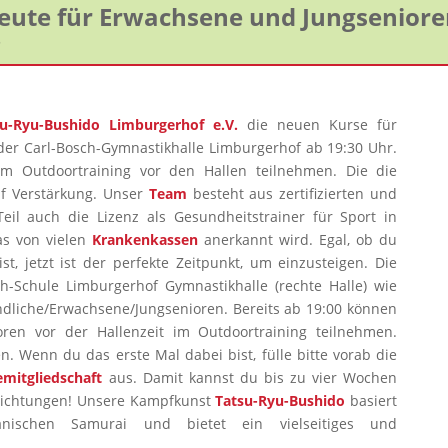
heute für Erwachsene und Jungsenior
5
su-Ryu-Bushido Limburgerhof e.V.
die neuen Kurse für
er Carl-Bosch-Gymnastikhalle Limburgerhof ab 19:30 Uhr.
 Outdoortraining vor den Hallen teilnehmen. Die die
f Verstärkung. Unser
Team
besteht aus zertifizierten und
eil auch die Lizenz als Gesundheitstrainer für Sport in
das von vielen
Krankenkassen
anerkannt wird. Egal, ob du
t, jetzt ist der perfekte Zeitpunkt, um einzusteigen. Die
ch-Schule Limburgerhof Gymnastikhalle (rechte Halle) wie
gendliche/Erwachsene/Jungsenioren. Bereits ab 19:00 können
oren vor der Hallenzeit im Outdoortraining teilnehmen.
n. Wenn du das erste Mal dabei bist, fülle bitte vorab die
mitgliedschaft
aus. Damit kannst du bis zu vier Wochen
flichtungen! Unsere Kampfkunst
Tatsu-Ryu-Bushido
basiert
nischen Samurai und bietet ein vielseitiges und