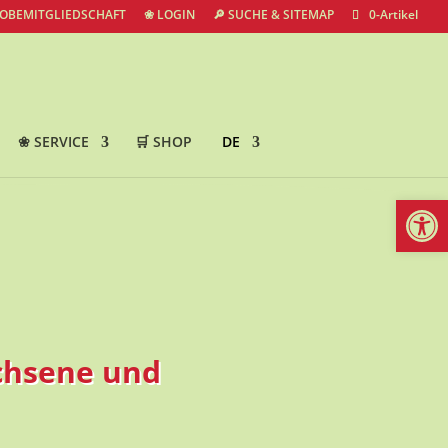
ROBEMITGLIEDSCHAFT
❀ LOGIN
🔎 SUCHE & SITEMAP
0-Artikel
❀ SERVICE
🛒 SHOP
DE
Werkzeugl
achsene und