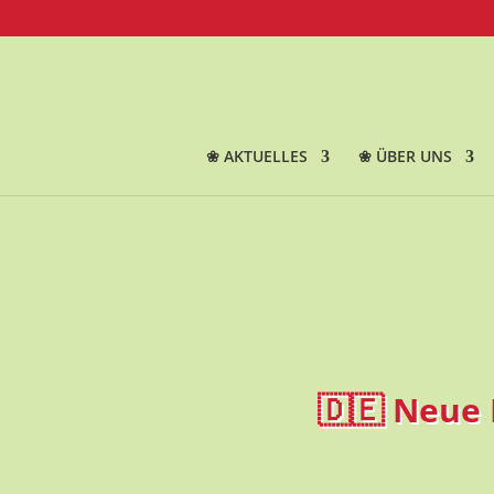
❀ AKTUELLES
❀ ÜBER UNS
🇩🇪 Neue 