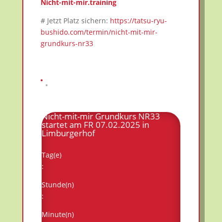
Nicht-mit-mir.training
# Jetzt Platz sichern:
https://tatsu-ryu-
bushido.com/termin/nicht-mit-mir-
grundkurs-nr33
Nicht-mit-mir Grundkurs NR33
startet am FR 07.02.2025 in
Limburgerhof
Tag(e)
:
Stunde(n)
:
Minute(n)