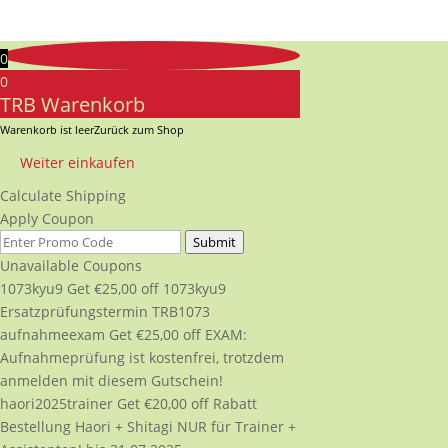
0
0
TRB Warenkorb
Warenkorb ist leer
Zurück zum Shop
Weiter einkaufen
Calculate Shipping
Apply Coupon
Submit
Unavailable Coupons
1073kyu9
Get
€
25,00
off
1073kyu9
Ersatzprüfungstermin TRB1073
aufnahmeexam
Get
€
25,00
off
EXAM:
Aufnahmeprüfung ist kostenfrei, trotzdem
anmelden mit diesem Gutschein!
haori2025trainer
Get
€
20,00
off
Rabatt
Bestellung Haori + Shitagi NUR für Trainer +