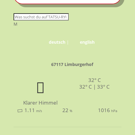
M
deutsch
|
english
67117 Limburgerhof
32° C
32° C | 33° C
Klarer Himmel
1.11
22
1016
m/s
%
hPa