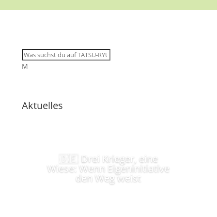
M
Aktuelles
🇩🇪 Drei Krieger, eine
Wiese: Wenn Eigeninitiative
den Weg weist