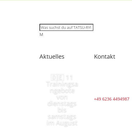
M
Aktuelles
Kontakt
🇩🇪 11
Trainingsa
ngebote
von
+49 6236 4494987
dienstags
bis
samstags
im August