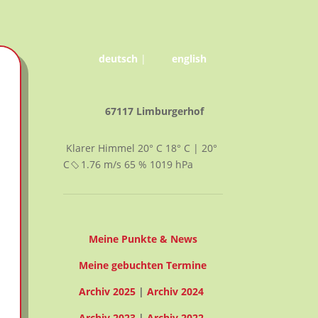
deutsch
|
english
67117 Limburgerhof
Klarer Himmel
20° C
18° C | 20°
C
1.76
m/s
65
%
1019
hPa
Meine Punkte & News
Meine gebuchten Termine
Archiv 2025
|
Archiv 2024
Archiv 2023
|
Archiv 2022