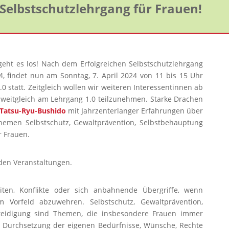
lbstschutzlehrgang für Frauen!
t es los! Nach dem Erfolgreichen Selbstschutzlehrgang
4, findet nun am Sonntag, 7. April 2024 von 11 bis 15 Uhr
0 statt. Zeitgleich wollen wir weiteren Interessentinnen ab
 zweitgleich am Lehrgang 1.0 teilzunehmen. Starke Drachen
Tatsu-Ryu-Bushido
mit Jahrzenterlanger Erfahrungen über
hemen Selbstschutz, Gewaltprävention, Selbstbehauptung
r Frauen.
nden Veranstaltungen.
iten, Konflikte oder sich anbahnende Übergriffe, wenn
 Vorfeld abzuwehren. Selbstschutz, Gewaltprävention,
teidigung sind Themen, die insbesondere Frauen immer
he Durchsetzung der eigenen Bedürfnisse, Wünsche, Rechte