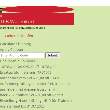
0
0
TRB Warenkorb
Warenkorb ist leer
Zurück zum Shop
Weiter einkaufen
Calculate Shipping
Apply Coupon
Submit
Unavailable Coupons
1073kyu9
Get
€
25,00
off
1073kyu9
Ersatzprüfungstermin TRB1073
aufnahmeexam
Get
€
25,00
off
EXAM:
Aufnahmeprüfung ist kostenfrei, trotzdem
anmelden mit diesem Gutschein!
haori2025trainer
Get
€
20,00
off
Rabatt
Bestellung Haori + Shitagi NUR für Trainer +
Assistenten! bis 31.07.2025