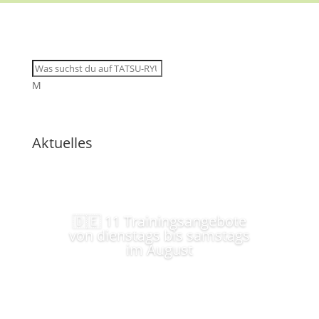
M
Aktuelles
🇩🇪 11 Trainingsangebote
von dienstags bis samstags
im August