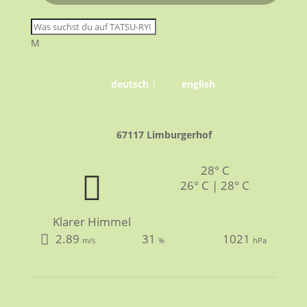
M
deutsch
|
english
67117 Limburgerhof
28° C
26° C | 28° C
Klarer Himmel
2.89
31
1021
m/s
%
hPa