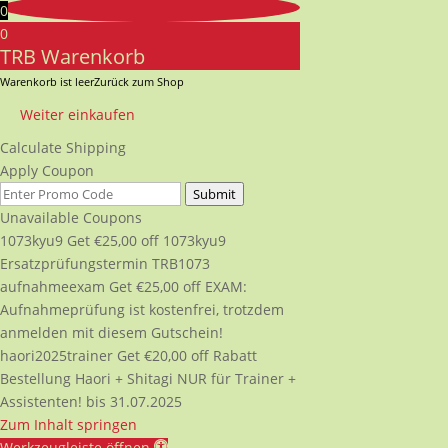
0
0
TRB Warenkorb
Warenkorb ist leer
Zurück zum Shop
Weiter einkaufen
Calculate Shipping
Apply Coupon
Submit
Unavailable Coupons
1073kyu9
Get
€
25,00
off
1073kyu9
Ersatzprüfungstermin TRB1073
aufnahmeexam
Get
€
25,00
off
EXAM:
Aufnahmeprüfung ist kostenfrei, trotzdem
anmelden mit diesem Gutschein!
haori2025trainer
Get
€
20,00
off
Rabatt
Bestellung Haori + Shitagi NUR für Trainer +
Assistenten! bis 31.07.2025
Zum Inhalt springen
Werkzeugleiste öffnen