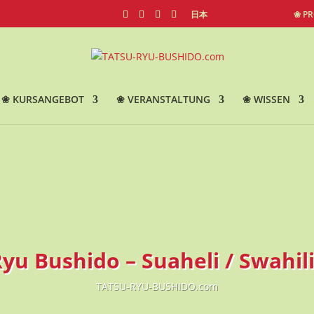
日本
❀ P
❀ KURSANGEBOT
❀ VERANSTALTUNG
❀ WISSEN
yu Bushido – Suaheli / Swahil
TATSU-RYU-BUSHIDO.com