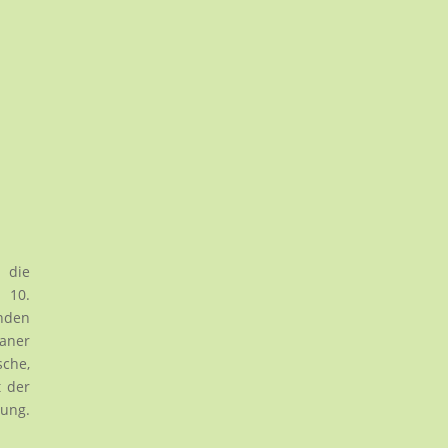
 die
 10.
enden
kaner
sche,
t der
rung.