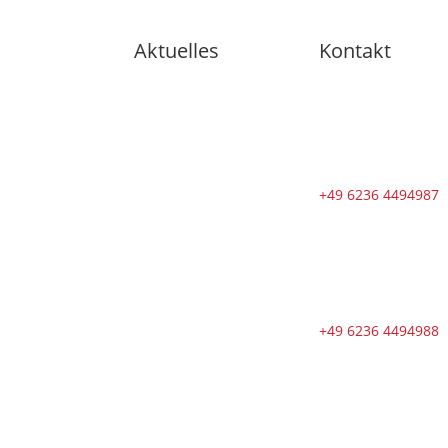
Aktuelles
Kontakt
🇩🇪 11
Trainingsangebote
von dienstags
bis samstags
im August
+49 6236 4494987
🇩🇪 🇱🇰
Zweiter Dojo
in Ja-Ela in
neuem Glanz
nach
+49 6236 4494988
Neueröffnung
🇩🇪
Erfolgreicher
Abschluss des
Kendo-