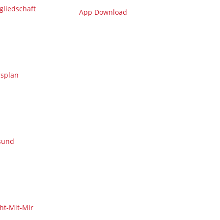
gliedschaft
App Download
splan
sund
ht-Mit-Mir