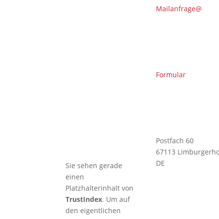
Sommer
Mailanfrage@
🇩🇪 DOSB-
Qualität und
Verantwortung
in der
Kampfkunst
Formular
🇩🇪 TRB
profitiert von
KI-Kompetenz
– Christian ist
KI-Manager
(IHK)
Postfach 60
67113 Limburgerho
DE
Sie sehen gerade
einen
Platzhalterinhalt von
TrustIndex
. Um auf
den eigentlichen