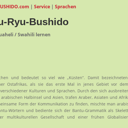
BUSHIDO.com
|
Service
|
Sprachen
u-Ryu-Bushido
uaheli / Swahili lernen
hen und bedeutet so viel wie „Küsten“. Damit bezeichneten
r Ostafrikas, als sie das erste Mal in jenes Gebiet vor dem
ix verschiedener Kulturen und Sprachen. Durch den sich ausbreit
 arabischen Halbinsel und Asien, trafen Araber, Asiaten und Afri
meinsame Form der Kommunikation zu finden, mischte man arabi
ntu-Wörtern und bediente sich der Bantu-Grammatik als Skelet
er multikulturellen Gesellschaft und einer frühen Globalisie