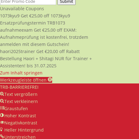
Submit
Unavailable Coupons
1073kyu9
Get
€
25,00
off
1073kyu9
Ersatzprüfungstermin TRB1073
aufnahmeexam
Get
€
25,00
off
EXAM:
Aufnahmeprüfung ist kostenfrei, trotzdem
anmelden mit diesem Gutschein!
haori2025trainer
Get
€
20,00
off
Rabatt
Bestellung Haori + Shitagi NUR für Trainer +
Assistenten! bis 31.07.2025
Zum Inhalt springen
Werkzeugleiste öffnen
TRB-BARRIEREFREI
Text vergrößern
Text verkleinern
Graustufen
Hoher Kontrast
Negativkontrast
Heller Hintergrund
Unterstreichen