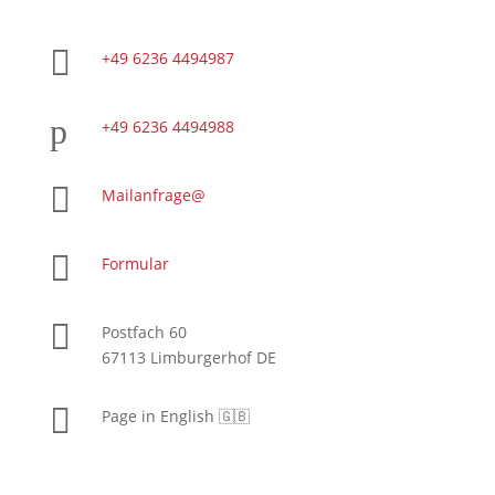

+49 6236 4494987
p
+49 6236 4494988

Mailanfrage@

Formular

Postfach 60
67113 Limburgerhof DE

Page in English 🇬🇧