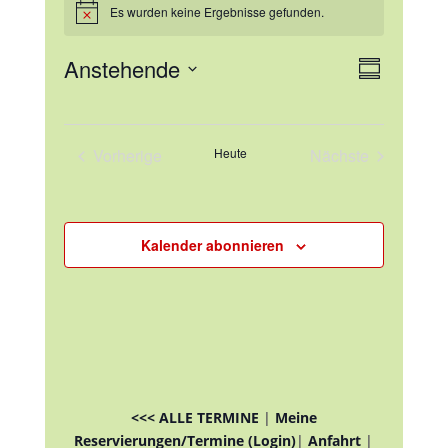
Es wurden keine Ergebnisse gefunden.
Hinweis
Ansicht
Veranst
Anstehende
Zusammenfa
Ansicht
Navigat
Datum
Navigat
auswählen.
Vorherige
Heute
Nächste
Veranstaltungen
Veranstaltunge
Kalender abonnieren
<<< ALLE TERMINE
|
Meine
Reservierungen/Termine (Login)
|
Anfahrt
|