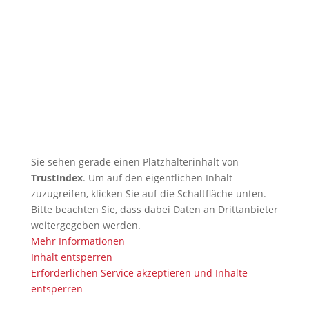
Kendo-Sommer
🇩🇪 DOSB-Qualität und
Verantwortung in der
Kampfkunst
🇩🇪 TRB profitiert von KI-
Kompetenz – Christian ist KI-
Manager (IHK)
Sie sehen gerade einen Platzhalterinhalt von
TrustIndex
. Um auf den eigentlichen Inhalt
zuzugreifen, klicken Sie auf die Schaltfläche unten.
Bitte beachten Sie, dass dabei Daten an Drittanbieter
weitergegeben werden.
Mehr Informationen
Inhalt entsperren
Erforderlichen Service akzeptieren und Inhalte
entsperren