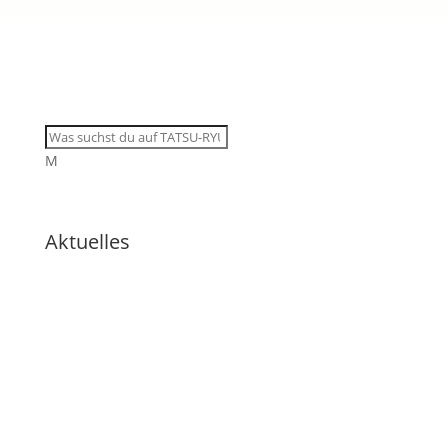
M
Aktuelles
🇩🇪 11 Trainingsangebote von
dienstags bis samstags im
August
🇩🇪 🇱🇰 Zweiter Dojo in Ja-Ela in
neuem Glanz nach Neueröffnung
🇩🇪 Erfolgreicher Abschluss des