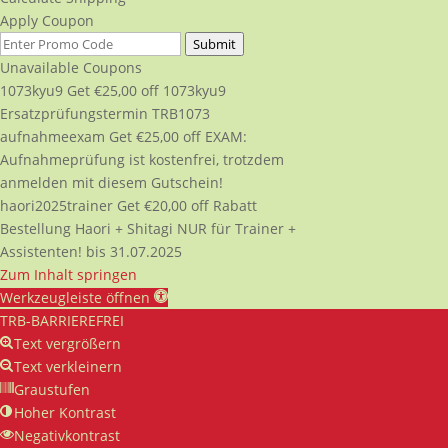
Apply Coupon
Submit
Unavailable Coupons
1073kyu9
Get
€
25,00
off
1073kyu9
Ersatzprüfungstermin TRB1073
aufnahmeexam
Get
€
25,00
off
EXAM:
Aufnahmeprüfung ist kostenfrei, trotzdem
anmelden mit diesem Gutschein!
haori2025trainer
Get
€
20,00
off
Rabatt
Bestellung Haori + Shitagi NUR für Trainer +
Assistenten! bis 31.07.2025
Zum Inhalt springen
Werkzeugleiste öffnen
TRB-BARRIEREFREI
Text vergrößern
Text verkleinern
Graustufen
Hoher Kontrast
Negativkontrast