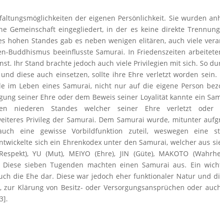
altungsmöglichkeiten der eigenen Persönlichkeit. Sie wurden a
e Gemeinschaft eingegliedert, in der es keine direkte Trennun
hres hohen Standes gab es neben wenigen elitären, auch viele ver
n-Buddhismus beeinflusste Samurai. In Friedenszeiten arbeitete
t. Ihr Stand brachte jedoch auch viele Privilegien mit sich. So du
 und diese auch einsetzen, sollte ihre Ehre verletzt worden sein.
lle im Leben eines Samurai, nicht nur auf die eigene Person be
igung seiner Ehre oder dem Beweis seiner Loyalität kannte ein Sa
n niederen Standes welcher seiner Ehre verletzt oder 
weiteres Privileg der Samurai. Dem Samurai wurde, mitunter auf
auch eine gewisse Vorbildfunktion zuteil, weswegen eine str
t entwickelte sich ein Ehrenkodex unter den Samurai, welcher aus s
 (Respekt), YU (Mut), MEIYO (Ehre), JIN (Güte), MAKOTO (Wahrh
). Diese sieben Tugenden machten einen Samurai aus. Ein wich
auch die Ehe dar. Diese war jedoch eher funktionaler Natur und d
es, zur Klärung von Besitz- oder Versorgungsansprüchen oder auc
3].