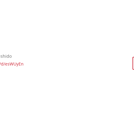
ushido
u/d/esWUyEn