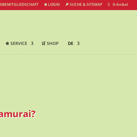
ROBEMITGLIEDSCHAFT
❀ LOGIN
🔎 SUCHE & SITEMAP
0-Artikel
❀ SERVICE
🛒 SHOP
DE
Samurai?