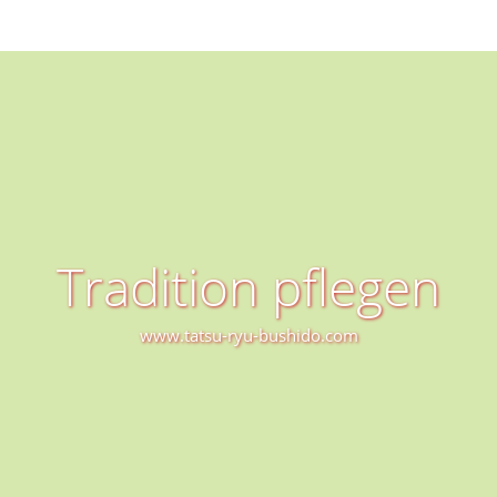
Tradition pflegen
www.tatsu-ryu-bushido.com