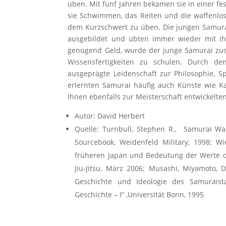
üben. Mit fünf Jahren bekamen sie in einer f
sie Schwimmen, das Reiten und die waffenlose
dem Kurzschwert zu üben. Die jungen Samur
ausgebildet und übten immer wieder mit ih
genügend Geld, wurde der junge Samurai zusät
Wissensfertigkeiten zu schulen. Durch d
ausgeprägte Leidenschaft zur Philosophie, S
erlernten Samurai häufig auch Künste wie Ka
Ihnen ebenfalls zur Meisterschaft entwickelten
Autor: David Herbert
Quelle: Turnbull, Stephen R., Samurai War
Sourcebook, Weidenfeld Military, 1998; W
früheren Japan und Bedeutung der Werte d
Jiu-Jitsu, März 2006; Musashi, Miyamoto, 
Geschichte und Ideologie des Samurais
Geschichte – I“ ,Universität Bonn, 1995