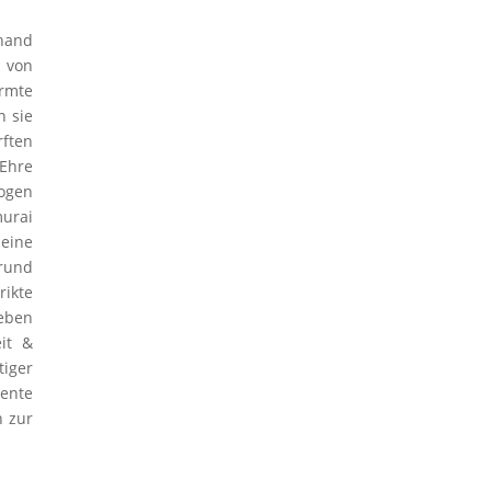
nhand
g von
armte
n sie
rften
 Ehre
zogen
murai
eine
grund
ikte
ieben
eit &
tiger
iente
h zur