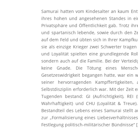
Samurai hatten vom Kindesalter an kaum Entf
ihres hohen und angesehenen Standes in ein
Privatsphäre und Öffentlichkeit gab. Trotz i
und spartanisch lebende, sowie durch den Ze
auf dem Feld und übten sich in Ihrer Kampfkuns
sie als einzige Krieger zwei Schwerter tragen
und Loyalität spielten eine grundlegende Ro
sondern auch auf die Familie. Bei der Verteid
keine Gnade. Die Tötung eines Mensche
Gesetzeswidrigkeit begangen hatte, war ein 
seiner hervorragenden Kampffertigkeiten, 
Selbstdisziplin erforderlich war. Mit der Zei
Tugenden bestand: GI (Aufrichtigkeit), REI
Wahrhaftigkeit) und CHU (Loyalität & Treue
Bestandteil des Lebens eines Samurai stellt 
zur „Formalisierung eines Liebesverhältniss
Festlegung politisch-militärischer Bündnisse“ [