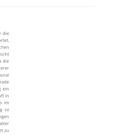
e die
rtet,
achen
icht
a die
erer
murai
erade
 ein
ft in
rs im
g so
angen
alter
rt zu