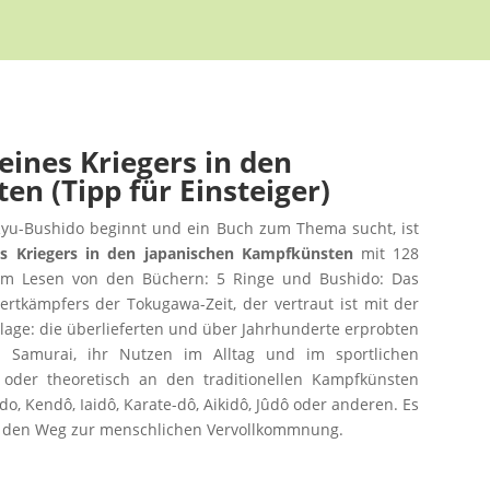
eines Kriegers in den
n (Tipp für Einsteiger)
yu-Bushido beginnt und ein Buch zum Thema sucht, ist
es Kriegers in den japanischen Kampfkünsten
mit 128
 dem Lesen von den Büchern: 5 Ringe und Bushido: Das
rtkämpfers der Tokugawa-Zeit, der vertraut ist mit der
lage: die überlieferten und über Jahrhunderte erprobten
 Samurai, ihr Nutzen im Alltag und im sportlichen
h oder theoretisch an den traditionellen Kampfkünsten
do, Kendô, Iaidô, Karate-dô, Aikidô, Jûdô oder anderen. Es
et: den Weg zur menschlichen Vervollkommnung.