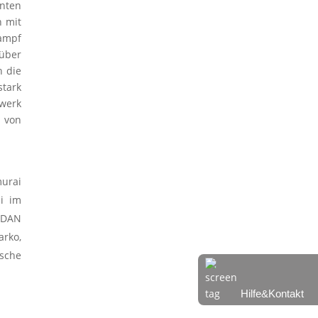
rnten
n mit
ampf
über
h die
tark
dwerk
e von
murai
ai im
. DAN
arko,
sche
Hilfe&Kontakt