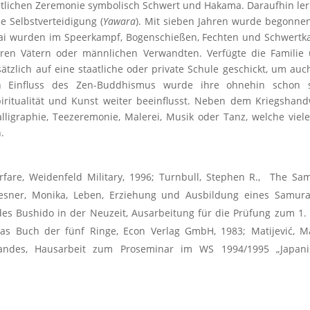
estlichen Zeremonie symbolisch Schwert und Hakama. Daraufhin le
 Selbstverteidigung (
Yawara
). Mit sieben Jahren wurde begonne
ai wurden im Speerkampf, Bogenschießen, Fechten und Schwertk
ren Vätern oder männlichen Verwandten. Verfügte die Familie 
zlich auf eine staatliche oder private Schule geschickt, um auc
en Einfluss des Zen-Buddhismus wurde ihre ohnehin schon s
piritualität und Kunst weiter beeinflusst. Neben dem Kriegshan
lligraphie, Teezeremonie, Malerei, Musik oder Tanz, welche viel
.
fare, Weidenfeld Military, 1996; Turnbull, Stephen R., The Sa
iesner, Monika, Leben, Erziehung und Ausbildung eines Samur
es Bushido in der Neuzeit, Ausarbeitung für die Prüfung zum 1
Das Buch der fünf Ringe, Econ Verlag GmbH, 1983; Matijević, M
tandes, Hausarbeit zum Proseminar im WS 1994/1995 „Japani