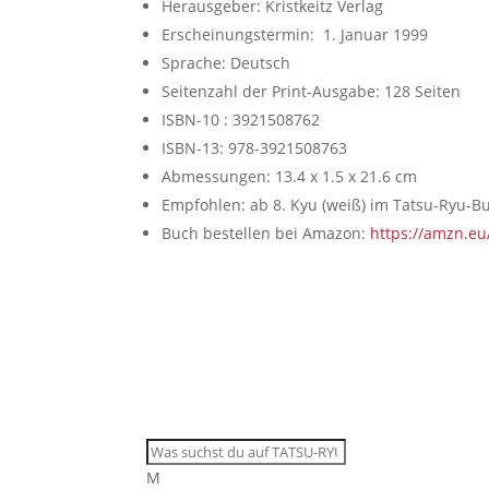
Herausgeber: ‎Kristkeitz Verlag
Erscheinungstermin: 1. Januar 1999
Sprache: ‎Deutsch
Seitenzahl der Print-Ausgabe: ‎128 Seiten
ISBN-10 : ‎3921508762
ISBN-13: ‎978-3921508763
Abmessungen: ‎13.4 x 1.5 x 21.6 cm
Empfohlen: ab 8. Kyu (weiß) im Tatsu-Ryu-B
Buch bestellen bei Amazon:
https://amzn.e
M