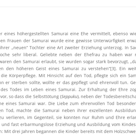
 eines höhergestellten Samurai eine Ehe vermittelt, ebenso wi
den Frauen der Samurai wurde eine gewisse Unterwürfigkeit erwa
ihrer „neuen“ Tochter eine Art zweiter Erziehung unterzog. In S
oche sehr liberal. Geliebte neben der Ehefrau zu haben war n
aren den Samurai erlaubt, sie wurden sogar stark bevorzugt, „d
n den höheren Geist eines Samurai zu verstehen“[3]. Ein weit
die Körperpflege. Mit Hinsicht auf den Tod, pflegte sich ein Sa
nn er sterben sollte, wollte er das gepflegt und ehrenvoll tun. G
des Todes im Leben eines Samurai. Zur Erhaltung der Ehre zog
r, so dass die Selbsttötung (
Seppuku
), neben der Todesbereitscha
ache eines Samurai war. Die Liebe zum ehrenvollen Tod besonde
en Tod, machte die Samurai neben ihrer exzellenten Ausbildun
s zu verlieren, im Gegenteil, sie konnten nur Ruhm und Ehre erl
te und fast erbarmungslose Erziehung und Ausbildung vom Kindes
: Mit drei Jahren begannen die Kinder bereits mit dem Holzschwe