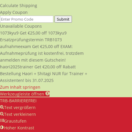
Calculate Shipping
Apply Coupon
Submit
Unavailable Coupons
1073kyu9
Get
€
25,00
off
1073kyu9
Ersatzprüfungstermin TRB1073
aufnahmeexam
Get
€
25,00
off
EXAM:
Aufnahmeprüfung ist kostenfrei, trotzdem
anmelden mit diesem Gutschein!
haori2025trainer
Get
€
20,00
off
Rabatt
Bestellung Haori + Shitagi NUR für Trainer +
Assistenten! bis 31.07.2025
Zum Inhalt springen
Werkzeugleiste öffnen
TRB-BARRIEREFREI
Text vergrößern
Text verkleinern
Graustufen
Hoher Kontrast