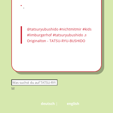
@tatsuryubushido
#nichtmitmir
#kids
#limburgerhof
#tatsuryubushido
♬
Originalton - TATSU-RYU-BUSHIDO
M
deutsch
|
english