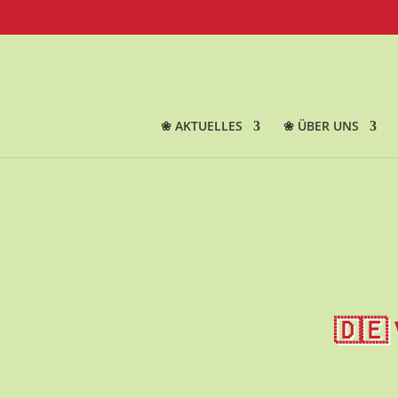
❀ AKTUELLES
❀ ÜBER UNS
🇩🇪