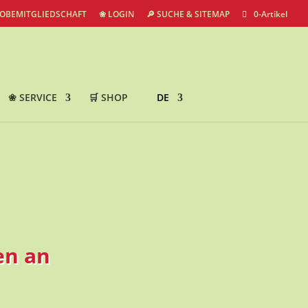
ROBEMITGLIEDSCHAFT
❀ LOGIN
🔎 SUCHE & SITEMAP
0-Artikel
❀ SERVICE
🛒 SHOP
DE
en an