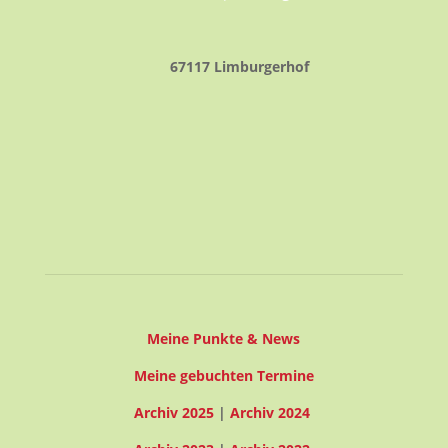
67117 Limburgerhof
22° C
22° C | 23° C
Klarer Himmel
1.83
59
1019
m/s
%
hPa
Meine Punkte & News
Meine gebuchten Termine
Archiv 2025
|
Archiv 2024