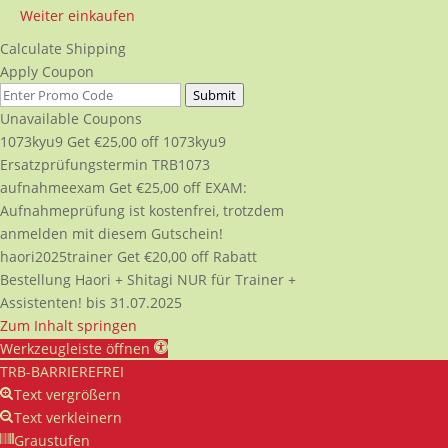
Weiter einkaufen
Calculate Shipping
Apply Coupon
Submit
Unavailable Coupons
1073kyu9
Get
€
25,00
off
1073kyu9
Ersatzprüfungstermin TRB1073
aufnahmeexam
Get
€
25,00
off
EXAM:
Aufnahmeprüfung ist kostenfrei, trotzdem
anmelden mit diesem Gutschein!
haori2025trainer
Get
€
20,00
off
Rabatt
Bestellung Haori + Shitagi NUR für Trainer +
Assistenten! bis 31.07.2025
Zum Inhalt springen
Werkzeugleiste öffnen
TRB-BARRIEREFREI
Text vergrößern
Text verkleinern
Graustufen