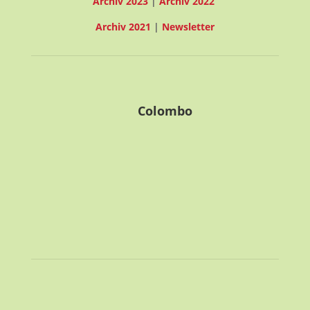
Archiv 2023
|
Archiv 2022
Archiv 2021
|
Newsletter
Colombo
30° C
30° C | 30° C
Leichter Regen
6.66
83
1011
m/s
%
hPa
Sie sehen gerade einen Platzhalterinhalt von