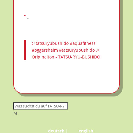
@tatsuryubushido
#aquafitness
#oggersheim
#tatsuryubushido
♬
Originalton - TATSU-RYU-BUSHIDO
M
deutsch
|
english