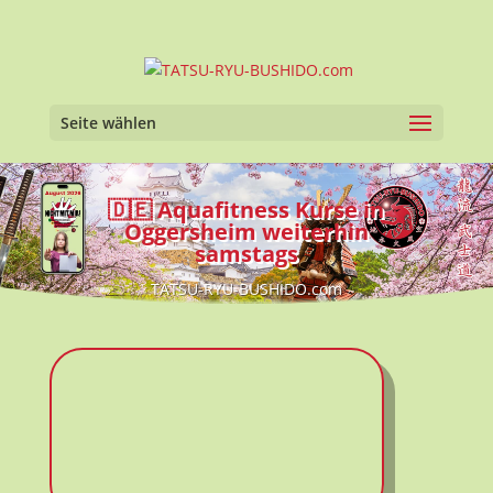
Seite wählen
🇩🇪 Aquafitness Kurse in
Oggersheim weiterhin
samstags
TATSU-RYU-BUSHIDO.com